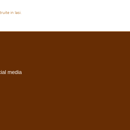
uite in Iasi.
cial media