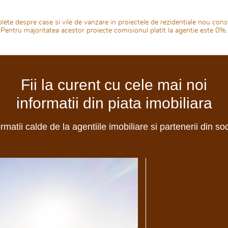
lete despre case si vile de vanzare in proiectele de rezidentiale nou constr
Pentru majoritatea acestor proiecte comisionul platit la agentie este 0%.
Fii la curent cu cele mai noi
informatii din piata imobiliara
ormatii calde de la agentiile imobiliare si partenerii din so