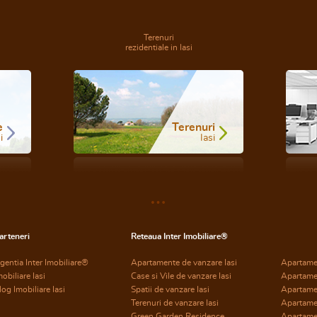
Terenuri
rezidentiale in Iasi
e
Terenuri
i
Iasi
arteneri
Reteaua Inter Imobiliare®
gentia Inter Imobiliare®
Apartamente de vanzare Iasi
Apartame
mobiliare Iasi
Case si Vile de vanzare Iasi
Apartame
log Imobiliare Iasi
Spatii de vanzare Iasi
Apartame
Terenuri de vanzare Iasi
Apartame
Green Garden Residence
Apartamen