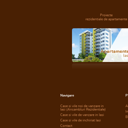
Proiecte
rezidentiale de apartamente
Apartament
Ias
Navigare
P
Case si vile noi de vanzare in
A
Iasi
(Ansambluri Rezidentiale)
I
Case si vile de vanzare in Iasi
B
Case si vile de inchiriat Iasi
Contact