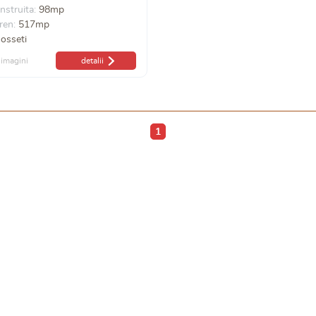
nstruita:
98mp
ren:
517mp
osseti
imagini
detalii
1