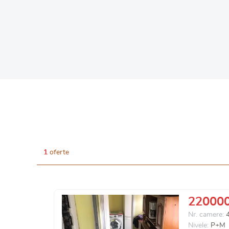
1
oferte
22000
Nr. camere:
Nivele:
P+M