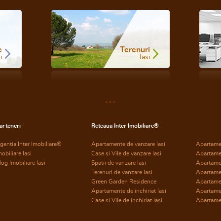
e
Terenuri
i
Iasi
arteneri
Reteaua Inter Imobiliare®
gentia Inter Imobiliare®
Apartamente de vanzare Iasi
Apartame
mobiliare Iasi
Case si Vile de vanzare Iasi
Apartame
log Imobiliare Iasi
Spatii de vanzare Iasi
Apartame
Terenuri de vanzare Iasi
Apartame
Green Garden Residence
Apartamen
Apartamente de inchiriat Iasi
Apartamen
Case si Vile de inchiriat Iasi
Apartamen