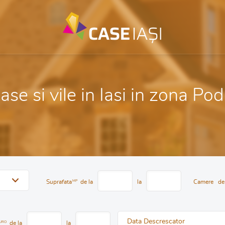
ase si vile in Iasi in zona Pod
Suprafata
MP
de la
la
Camere
de
Data Descrescator
URO
de la
la