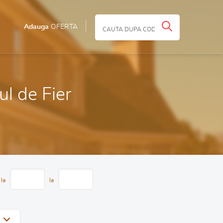
Adauga
OFERTA
ul de Fier
 la
la