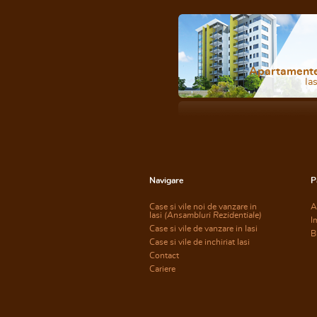
Apartament
Ias
Navigare
P
Case si vile noi de vanzare in
A
Iasi
(Ansambluri Rezidentiale)
I
Case si vile de vanzare in Iasi
B
Case si vile de inchiriat Iasi
Contact
Cariere