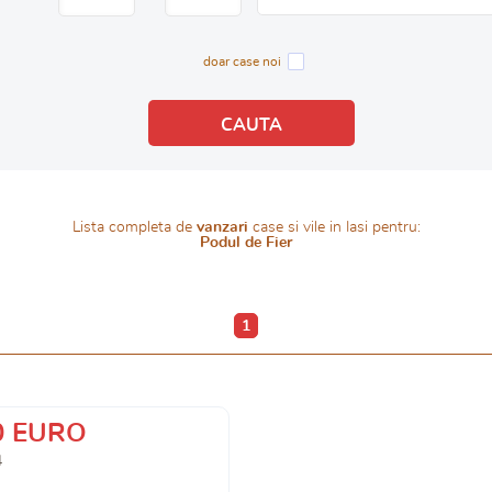
doar case noi
Lista completa de
vanzari
case si vile in Iasi pentru:
Podul de Fier
1
0 EURO
4