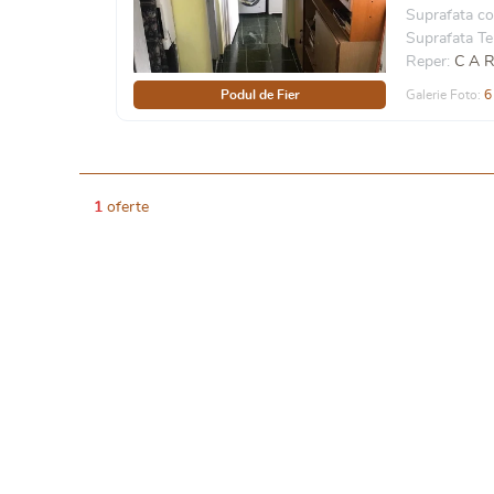
Suprafata co
Suprafata Te
Reper:
C A R
Podul de Fier
Galerie Foto:
6
1
oferte