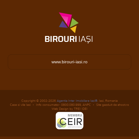
www.birouri-iasi.ro
Copyright © 2002-2026
Agentia Inter Imobiliare Iasi®
, Iasi, Romania
Case si vile Iasi
Info consumator: 0800.080.999,
ANPC
Site gazduit de ehost.ro
Web Design by TREI IDEI