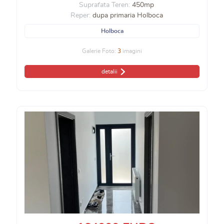
Suprafata Teren:
450mp
Reper:
dupa primaria Holboca
Holboca
Galerie Foto:
3
imagini
detalii