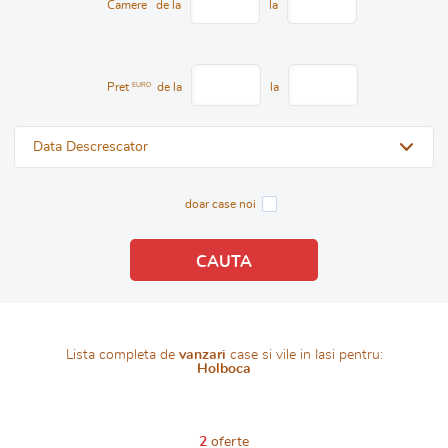
Camere
de la
la
Pret
EURO
de la
la
Data Descrescator
doar case noi
Lista completa de
vanzari
case si vile in Iasi pentru:
Holboca
2
oferte