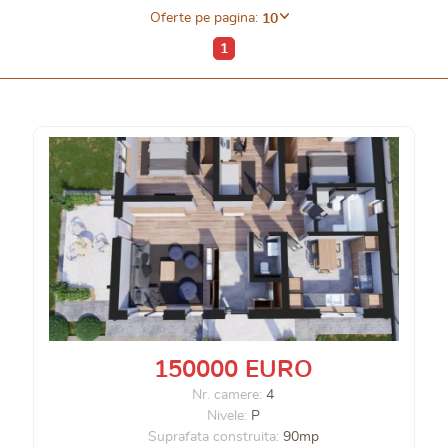
Oferte pe pagina:
10
1
150000 EURO
Nr. camere:
4
Nivele:
P
Suprafata construita:
90mp