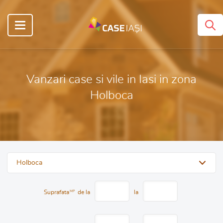
Vanzari case si vile in Iasi in zona
Holboca
Holboca
Suprafata
MP
de la
la