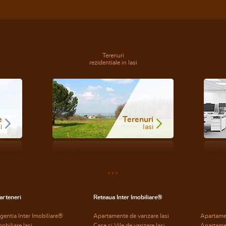
Terenuri
rezidentiale in Iasi
e
Terenuri
i
Iasi
arteneri
Reteaua Inter Imobiliare®
gentia Inter Imobiliare®
Apartamente de vanzare Iasi
Apartame
mobiliare Iasi
Case si Vile de vanzare Iasi
Apartame