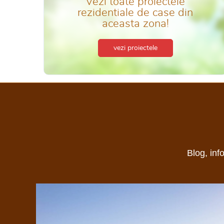
Vezi toate proiectele
rezidentiale de case din
aceasta zona!
vezi proiectele
Blog, inf