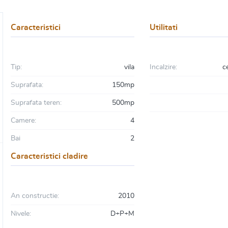
Caracteristici
Utilitati
Tip:
vila
Incalzire:
c
Suprafata:
150mp
Suprafata teren:
500mp
Camere:
4
Bai
2
Caracteristici cladire
An constructie:
2010
Nivele:
D+P+M