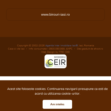
www.birouri-iasi.ro
Copyright © 2002-2026
Agentia Inter Imobiliare Iasi®
, Iasi, Romania
Case si vile Iasi
Info consumator: 0800.080.999,
ANPC
Site gazduit de ehost.ro
Web Design by TREI IDEI
Acest site foloseste cookies. Continuarea navigarii presupune ca esti de
acord cu utilizarea cookie-urilor.
Am inteles