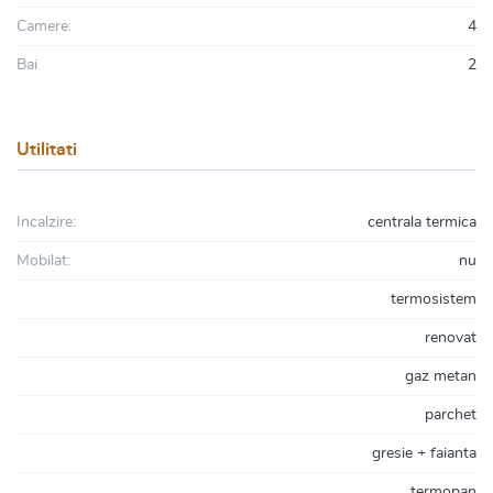
Camere:
4
Bai
2
Utilitati
Incalzire:
centrala termica
Mobilat:
nu
termosistem
renovat
gaz metan
parchet
gresie + faianta
termopan