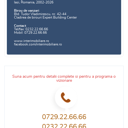
Iasi, Romania, 2002-2026
Birou de vanzari
Bld. Tudor Vladimirescu, nr. 42-44
Cladirea de birouri Expert Building Center
Contact
Tel/fax: 0232.22.66.66
Mobil: 0729.22.66.66
www.interimobiliare.ro
facebook.com/interimobiliare.ro
Suna acum pentru detalii complete si pentru a programa o
vizionare
0729.22.66.66
0232.22.66.66