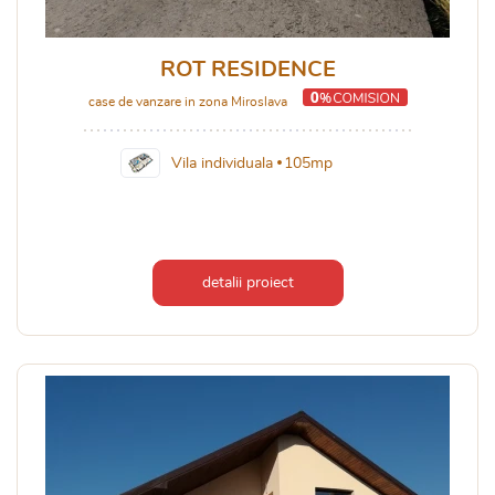
ROT RESIDENCE
case de vanzare in zona Miroslava
Vila individuala
105mp
detalii proiect