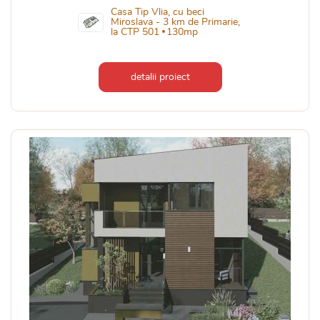
Casa Tip Vlia, cu beci
Miroslava - 3 km de Primarie,
la CTP 501
130mp
detalii proiect