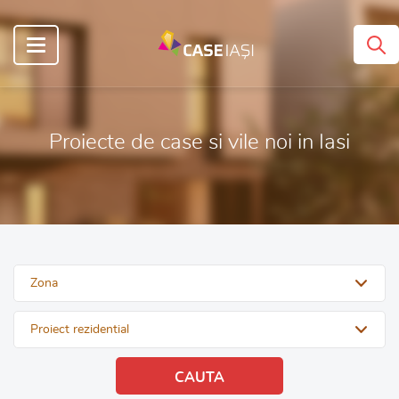
Proiecte de case si vile noi in Iasi
Zona
Proiect rezidential