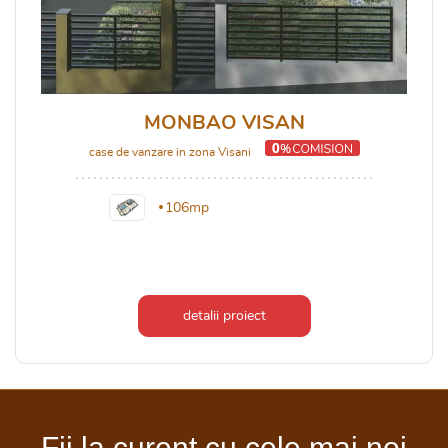
MONBAO VISAN
case de vanzare in zona Visani
106mp
detalii proiect
Fii la curent cu cele mai noi