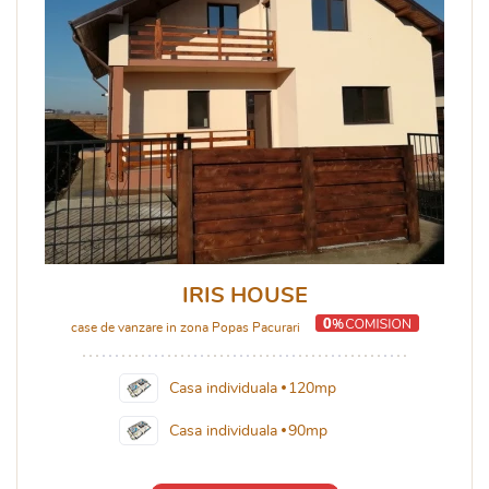
IRIS HOUSE
case de vanzare in zona Popas Pacurari
Casa individuala
120mp
Casa individuala
90mp