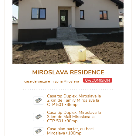
MIROSLAVA RESIDENCE
case de vanzare in zona Miroslava
Casa tip Duplex, Miroslava la
2 km de Family Miroslava la
CTP 501
85mp
Casa tip Duplex, Miroslava la
3 km de Mall Miroslava la
CTP 501
90mp
Casa plan parter, cu beci
Miroslava
100mp