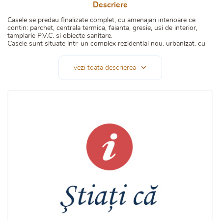
Descriere
Casele se predau finalizate complet, cu amenajari interioare ce
contin: parchet, centrala termica, faianta, gresie, usi de interior,
tamplarie P.V.C. si obiecte sanitare.
Casele sunt situate intr-un complex rezidential nou, urbanizat, cu
acces interior si exterior amenajat, loc de parcare aferente fiecarui
imobil, precum si o gradina in suprafata de 522 mp.
vezi toata descrierea
Casa se preda imediat dupa semnarea actelor de vanzare
cumparare.
In functie de tipul de casa: Duplex, casa plan parter si Vila, preturile
incep de la 99000e
Aceasta casa se poate achizitiona si cu un avans minim de 15%, cu
credit ipotecar sau Prima Casa
Aici gasiti schite, compartimentari interioare, galerie foto, precum si
toate datele complete despre proiectul rezidential Nume Proiect