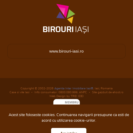
www.birouri-iasi.ro
Copyright © 2002-2026
Agentia Inter Imobiliare Iasi®
, Iasi, Romania
Case si vile Iasi
Info consumator: 0800.080.999,
ANPC
Site gazduit de ehost.ro
Web Design by TREI IDEI
Acest site foloseste cookies. Continuarea navigarii presupune ca esti de
acord cu utilizarea cookie-urilor.