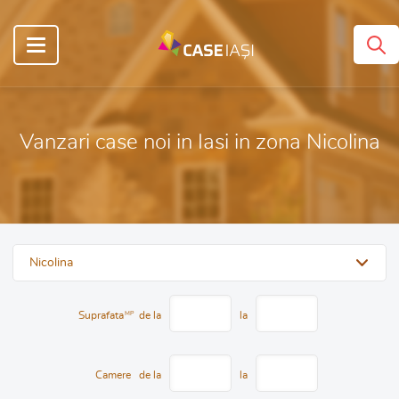
Vanzari case noi in Iasi in zona Nicolina
Nicolina
Suprafata
MP
de la
la
Camere
de la
la