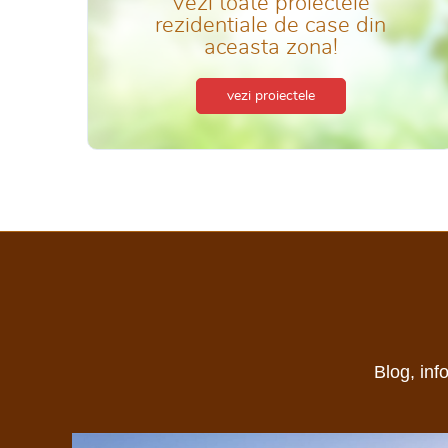
Vezi toate proiectele
rezidentiale de case din
aceasta zona!
vezi proiectele
Blog, inf