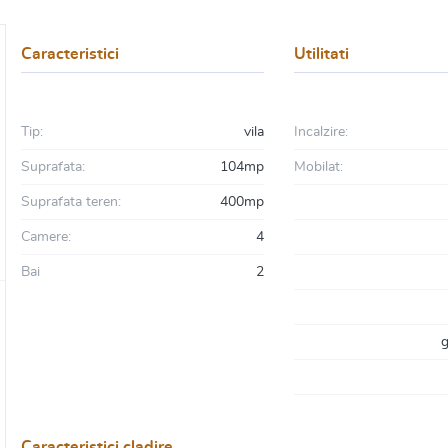
Caracteristici
Utilitati
Tip:
vila
Incalzire:
Suprafata:
104mp
Mobilat:
Suprafata teren:
400mp
Camere:
4
Bai
2
g
Caracteristici cladire