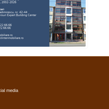
a, 2002-2026
zari
adimirescu, nr. 42-44
irouri Expert Building Center
.22.66.66
22.66.66
biliare.ro
interimobiliare.ro
cial media