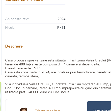
An constructie:
2024
Nivele:
P+E1
Descriere
Casa propusa spre vanzare este situata in Iasi, zona Valea Ursului (R
teren de
400 mp
si este compusa din 4 camere si dependinte.
Planul casei este:
P+E1
Casa este construita in
2024
, are incalzire prin termoficare, benefic
curenta, termosistem,
Vila individuala Valea Ursului , suprafata utila 144 mp,teren 400 mp, p
Pod, 2 locuri parcare, teren 400 mp imprejmuita cu gard din caramida s
utilitatile pret 240000 euro cu TVA inclus
Compania Int