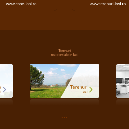
www.case-iasi.ro
www.terenuri-iasi.ro
Terenuri
rezidentiale in Iasi
e
Terenuri
i
Iasi