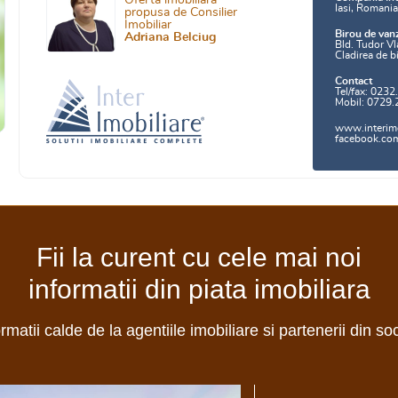
Oferta imobiliara
Iasi, Romani
propusa de Consilier
Imobiliar
Birou de van
Adriana Belciug
Bld. Tudor Vl
Cladirea de b
Contact
Tel/fax: 0232
Mobil: 0729.
www.interimo
facebook.com/
Fii la curent cu cele mai noi
informatii din piata imobiliara
ormatii calde de la agentiile imobiliare si partenerii din so