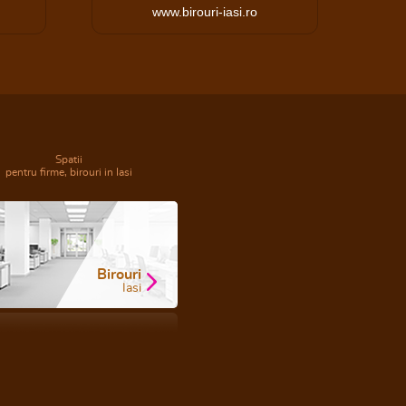
www.birouri-iasi.ro
Spatii
pentru firme, birouri in Iasi
Birouri
Iasi