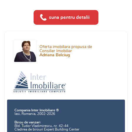
suna pentru detalii
Oferta imobiliara propusa de
Consilier Imobiliar
Adriana Belciug
Compania Inter Imobiliare ®
Iasi, Romania, 2002-2026
Birou de vanzari
Bld. Tudor Vladimirescu, nr. 42-44
Cladirea de birouri Expert Building Center