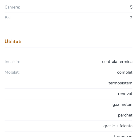
Camere:
5
Bai
2
Utilitati
Incalzire:
centrala termica
Mobilat:
complet
termosistem
renovat
gaz metan
parchet
gresie + faianta
termopan