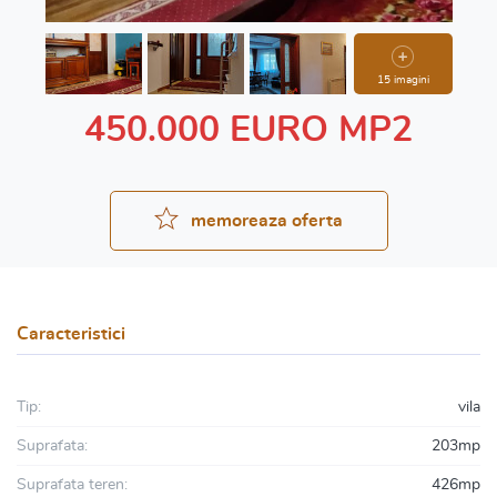
15 imagini
450.000 EURO MP2
memoreaza oferta
Caracteristici
Tip:
vila
Suprafata:
203mp
Suprafata teren:
426mp