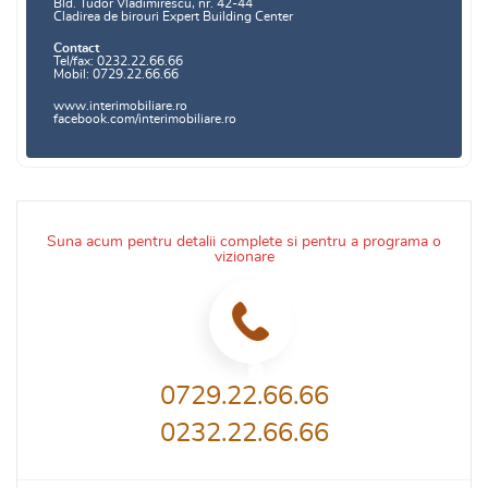
Bld. Tudor Vladimirescu, nr. 42-44
Cladirea de birouri Expert Building Center
Contact
Tel/fax: 0232.22.66.66
Mobil: 0729.22.66.66
www.interimobiliare.ro
facebook.com/interimobiliare.ro
Suna acum pentru detalii complete si pentru a programa o
vizionare
0729.22.66.66
0232.22.66.66