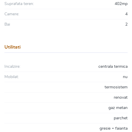
Suprafata teren:
402mp
Camere:
4
Bai
2
Utilitati
Incalzire:
centrala termica
Mobilat:
nu
termosistem
renovat
gaz metan
parchet
gresie + faianta