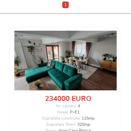
1
234000 EURO
Nr. camere:
4
Nivele:
P+E1
Suprafata construita:
115mp
Suprafata Teren:
320mp
Reper:
dupa Casa Blanca