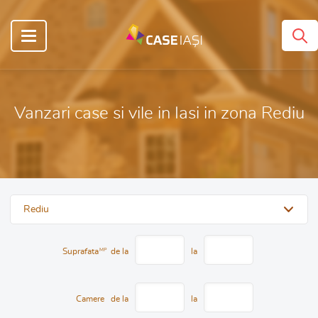
Vanzari case si vile in Iasi in zona Rediu
Rediu
Suprafata
MP
de la
la
Camere
de la
la