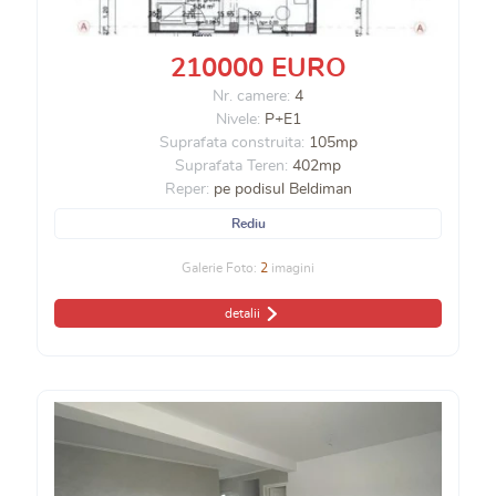
210000 EURO
Nr. camere:
4
Nivele:
P+E1
Suprafata construita:
105mp
Suprafata Teren:
402mp
Reper:
pe podisul Beldiman
Rediu
Galerie Foto:
2
imagini
detalii