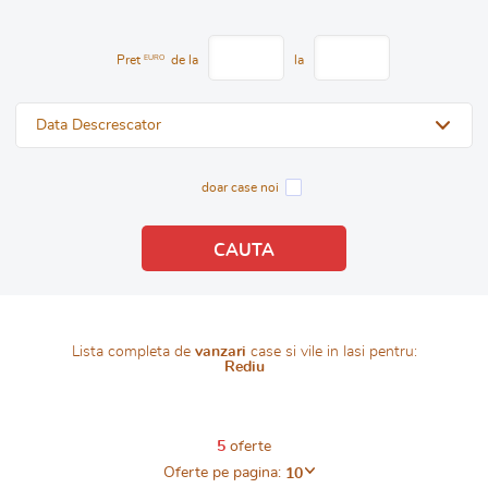
Pret
EURO
de la
la
Data Descrescator
doar case noi
Lista completa de
vanzari
case si vile in Iasi pentru:
Rediu
5
oferte
Oferte pe pagina:
10