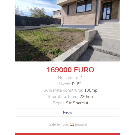
169000 EURO
Nr. camere:
4
Nivele:
P+E1
Suprafata construita:
108mp
Suprafata Teren:
220mp
Reper:
Str Soarelui
Rediu
Galerie Foto:
11
imagini