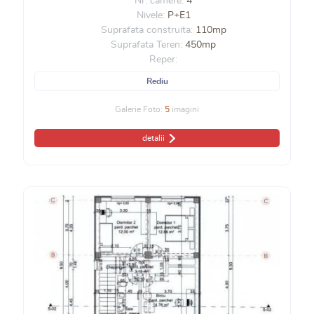
Nr. camere:
4
Nivele:
P+E1
Suprafata construita:
110mp
Suprafata Teren:
450mp
Reper:
Rediu
Galerie Foto:
5
imagini
detalii