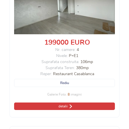
199000 EURO
Nr. camere:
4
Nivele:
P+E1
Suprafata construita:
106mp
Suprafata Teren:
380mp
Reper:
Restaurant Casablanca
Rediu
Galerie Foto:
8
imagini
detalii