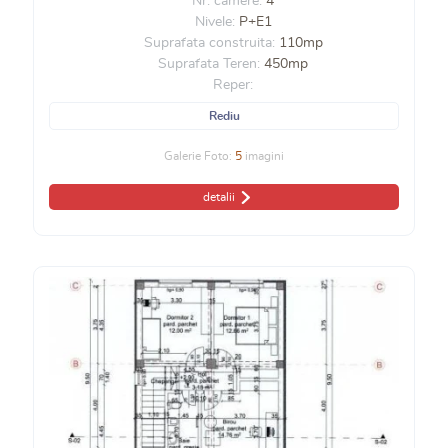
Nr. camere:
4
Nivele:
P+E1
Suprafata construita:
110mp
Suprafata Teren:
450mp
Reper:
Rediu
Galerie Foto:
5
imagini
detalii