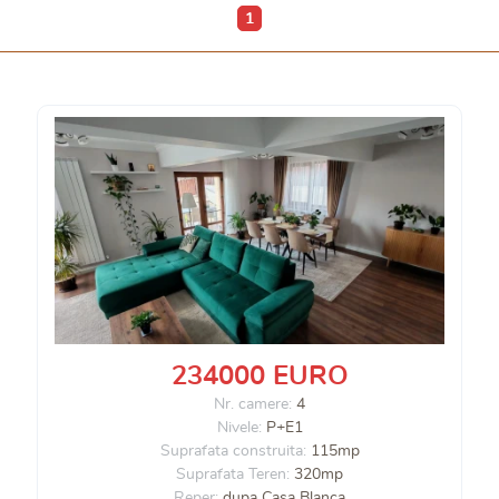
1
234000 EURO
Nr. camere:
4
Nivele:
P+E1
Suprafata construita:
115mp
Suprafata Teren:
320mp
Reper:
dupa Casa Blanca