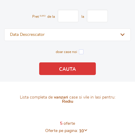
Pret
EURO
de la
la
Data Descrescator
doar case noi
Lista completa de
vanzari
case si vile in Iasi pentru:
Rediu
5
oferte
Oferte pe pagina:
10