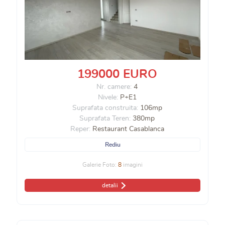
199000 EURO
Nr. camere:
4
Nivele:
P+E1
Suprafata construita:
106mp
Suprafata Teren:
380mp
Reper:
Restaurant Casablanca
Rediu
Galerie Foto:
8
imagini
detalii