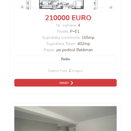
210000 EURO
Nr. camere:
4
Nivele:
P+E1
Suprafata construita:
105mp
Suprafata Teren:
402mp
Reper:
pe podisul Beldiman
Rediu
Galerie Foto:
2
imagini
detalii