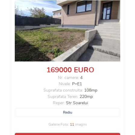
169000 EURO
Nr. camere:
4
Nivele:
P+E1
Suprafata construita:
108mp
Suprafata Teren:
220mp
Reper:
Str Soarelui
Rediu
Galerie Foto:
11
imagini