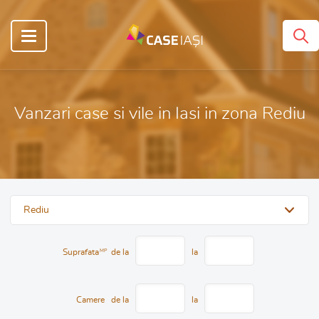
Vanzari case si vile in Iasi in zona Rediu
Rediu
Suprafata
MP
de la
la
Camere
de la
la