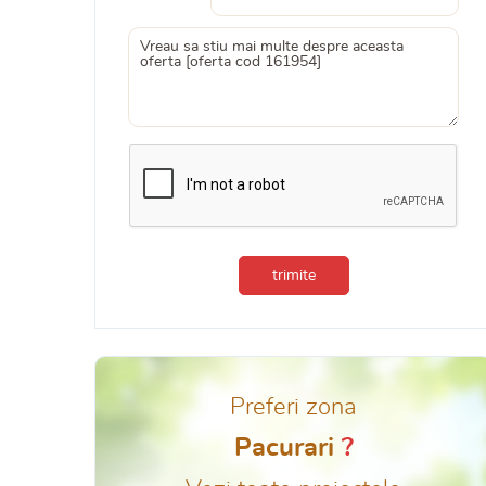
trimite
Preferi zona
Pacurari
?