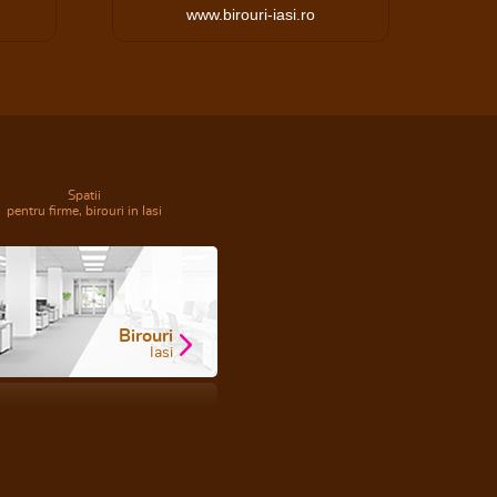
www.birouri-iasi.ro
Spatii
pentru firme, birouri in Iasi
Birouri
Iasi