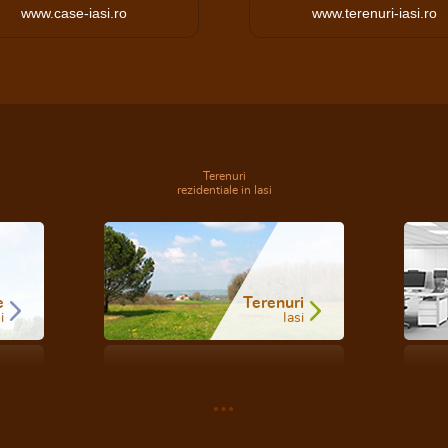
www.case-iasi.ro
www.terenuri-iasi.ro
Terenuri
rezidentiale in Iasi
e
Terenuri
i
Iasi