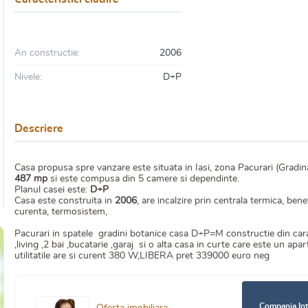
An constructie:
2006
Nivele:
D+P
Descriere
Casa propusa spre vanzare este situata in Iasi, zona Pacurari (Gradin
487 mp
si este compusa din 5 camere si dependinte.
Planul casei este:
D+P
Casa este construita in
2006
, are incalzire prin centrala termica, be
curenta, termosistem,
Pacurari in spatele gradini botanice casa D+P=M constructie din ca
,living ,2 bai ,bucatarie ,garaj si o alta casa in curte care este un 
utilitatile are si curent 380 W,LIBERA pret 339000 euro neg
Compania Int