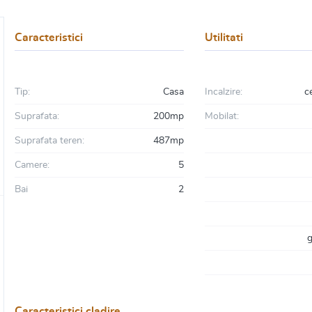
Caracteristici
Utilitati
Tip:
Casa
Incalzire:
c
Suprafata:
200mp
Mobilat:
Suprafata teren:
487mp
Camere:
5
Bai
2
g
Caracteristici cladire