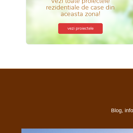
Vezi toate proiectele
rezidentiale de case din
aceasta zona!
vezi proiectele
Blog, inf