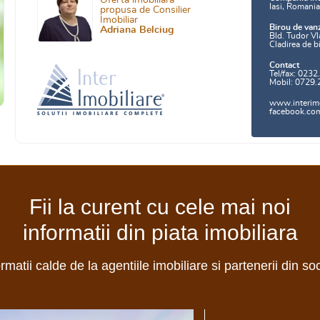
Oferta imobiliara
Iasi, Romani
propusa de Consilier
Imobiliar
Birou de van
Adriana Belciug
Bld. Tudor Vl
Cladirea de b
Contact
Tel/fax: 0232
Mobil: 0729.
www.interimo
facebook.com/
Fii la curent cu cele mai noi
informatii din piata imobiliara
ormatii calde de la agentiile imobiliare si partenerii din so