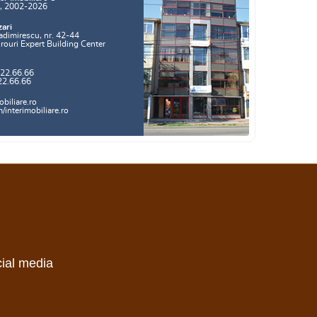
a, 2002-2026
zari
adimirescu, nr. 42-44
irouri Expert Building Center
.22.66.66
22.66.66
biliare.ro
interimobiliare.ro
cial media