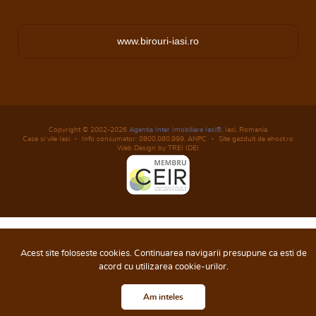
www.birouri-iasi.ro
Copyright © 2002-2026
Agentia Inter Imobiliare Iasi®
, Iasi, Romania
Case si vile Iasi
Info consumator: 0800.080.999,
ANPC
Site gazduit de ehost.ro
Web Design by TREI IDEI
Acest site foloseste cookies. Continuarea navigarii presupune ca esti de
acord cu utilizarea cookie-urilor.
Am inteles