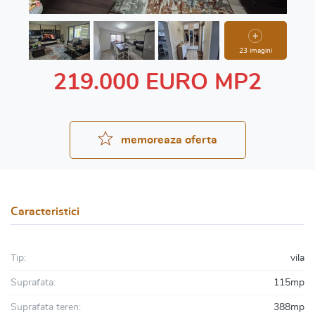
23 imagini
219.000 EURO MP2
memoreaza oferta
Caracteristici
Tip:
vila
Suprafata:
115mp
Suprafata teren:
388mp