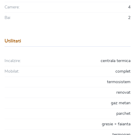
Camere:
4
Bai
2
Utilitati
Incalzire:
centrala termica
Mobilat:
complet
termosistem
renovat
gaz metan
parchet
gresie + faianta
termopan