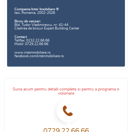
Compania Inter Imobiliare ®
Iasi, Romania, 2002-2026
Birou de vanzari
Bld. Tudor Vladimirescu, nr. 42-44
Cladirea de birouri Expert Building Center
Contact
Tel/fax: 0232.22.66.66
Mobil: 0729.22.66.66
www.interimobiliare.ro
facebook.com/interimobiliare.ro
Suna acum pentru detalii complete si pentru a programa o
vizionare
0729.22.66.66