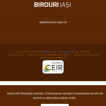
www.birouri-iasi.ro
Copyright © 2002-2026
Agentia Inter Imobiliare Iasi®
, Iasi, Romania
Case si vile Iasi
Info consumator: 0800.080.999,
ANPC
Site gazduit de ehost.ro
Web Design by TREI IDEI
Acest site foloseste cookies. Continuarea navigarii presupune ca esti de
acord cu utilizarea cookie-urilor.