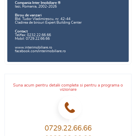
Compania Inter Imobiliare ®
Iasi, Romania, 2002-2026
Birou de vanzari
Bld. Tudor Vladimirescu, nr. 42-44
Cladirea de birouri Expert Building Center
Contact
Tel/fax: 0232.22.66.66
Mobil: 0729.22.66.66
www.interimobiliare.ro
facebook.com/interimobiliare.ro
Suna acum pentru detalii complete si pentru a programa o
vizionare
0729.22.66.66