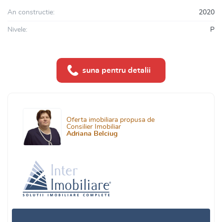
An constructie:
2020
Nivele:
P
suna pentru detalii
Oferta imobiliara propusa de
Consilier Imobiliar
Adriana Belciug