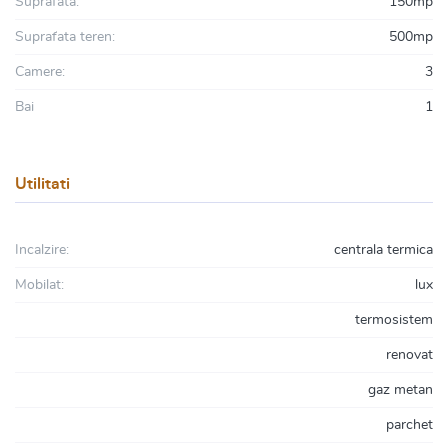
Suprafata:
150mp
Suprafata teren:
500mp
Camere:
3
Bai
1
Utilitati
Incalzire:
centrala termica
Mobilat:
lux
termosistem
renovat
gaz metan
parchet