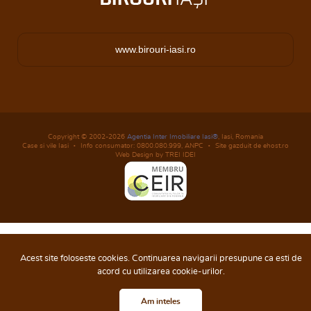
www.birouri-iasi.ro
Copyright © 2002-2026
Agentia Inter Imobiliare Iasi®
, Iasi, Romania
Case si vile Iasi
Info consumator: 0800.080.999,
ANPC
Site gazduit de ehost.ro
Web Design by TREI IDEI
Acest site foloseste cookies. Continuarea navigarii presupune ca esti de
acord cu utilizarea cookie-urilor.
Am inteles