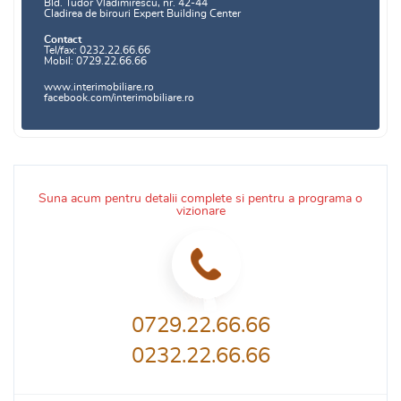
Bld. Tudor Vladimirescu, nr. 42-44
Cladirea de birouri Expert Building Center
Contact
Tel/fax: 0232.22.66.66
Mobil: 0729.22.66.66
www.interimobiliare.ro
facebook.com/interimobiliare.ro
Suna acum pentru detalii complete si pentru a programa o
vizionare
0729.22.66.66
0232.22.66.66