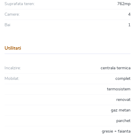
Suprafata teren:
762mp
Camere:
4
Bai
1
Utilitati
Incalzire:
centrala termica
Mobilat:
complet
termosistem
renovat
gaz metan
parchet
gresie + faianta