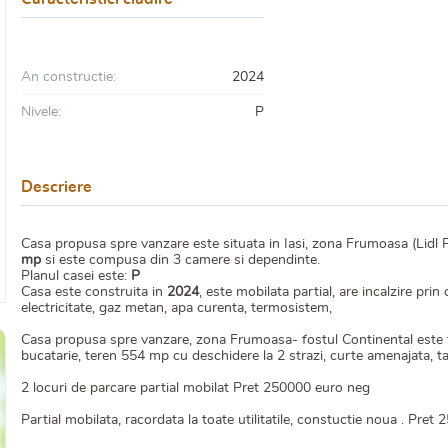
An constructie:
2024
Nivele:
P
Descriere
Casa propusa spre vanzare este situata in Iasi, zona Frumoasa (Lidl P
mp
si este compusa din 3 camere si dependinte.
Planul casei este:
P
Casa este construita in
2024
, este mobilata partial, are incalzire pri
electricitate, gaz metan, apa curenta, termosistem,
Casa propusa spre vanzare, zona Frumoasa- fostul Continental este tip
bucatarie, teren 554 mp cu deschidere la 2 strazi, curte amenajata, t
2 locuri de parcare partial mobilat Pret 250000 euro neg
Partial mobilata, racordata la toate utilitatile, constuctie noua . Pret