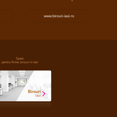
www.birouri-iasi.ro
Spatii
pentru firme, birouri in Iasi
Birouri
Iasi