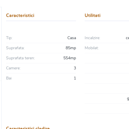
Caracteristici
Utilitati
Tip:
Casa
Incalzire:
c
Suprafata:
85mp
Mobilat:
Suprafata teren:
554mp
Camere:
3
Bai
1
g
Caracteristici cladire