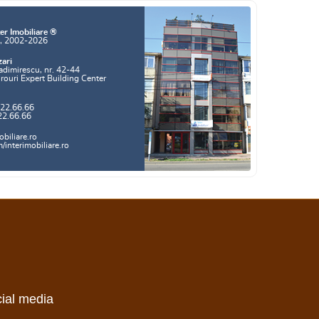
er Imobiliare ®
a, 2002-2026
zari
adimirescu, nr. 42-44
irouri Expert Building Center
.22.66.66
22.66.66
biliare.ro
interimobiliare.ro
cial media