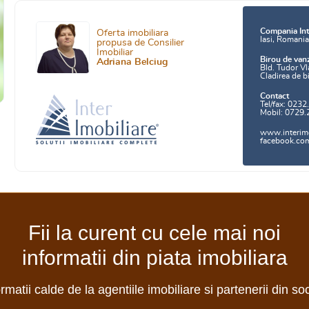
Compania Int
Oferta imobiliara
Iasi, Romani
propusa de Consilier
Imobiliar
Birou de van
Adriana Belciug
Bld. Tudor Vl
Cladirea de b
Contact
Tel/fax: 0232
Mobil: 0729.
www.interimo
facebook.com/
Fii la curent cu cele mai noi
informatii din piata imobiliara
ormatii calde de la agentiile imobiliare si partenerii din so