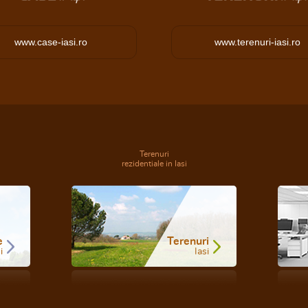
www.case-iasi.ro
www.terenuri-iasi.ro
Terenuri
rezidentiale in Iasi
e
Terenuri
i
Iasi