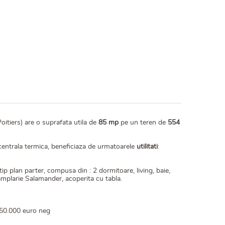
oitiers) are o suprafata utila de
85 mp
pe un teren de
554
n centrala termica, beneficiaza de urmatoarele
utilitati
:
 plan parter, compusa din : 2 dormitoare, living, baie,
amplarie Salamander, acoperita cu tabla.
 250.000 euro neg