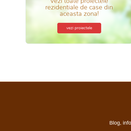
Vezi toate proiectele
rezidentiale de case din
aceasta zona!
vezi proiectele
Blog, inf