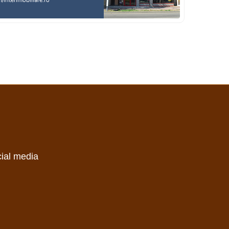
interimobiliare.ro
cial media