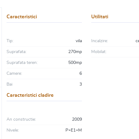
Caracteristici
Utilitati
Tip:
vila
Incalzire:
c
Suprafata:
270mp
Mobilat:
Suprafata teren:
500mp
Camere:
6
Bai
3
Caracteristici cladire
An constructie:
2009
Nivele:
P+E1+M