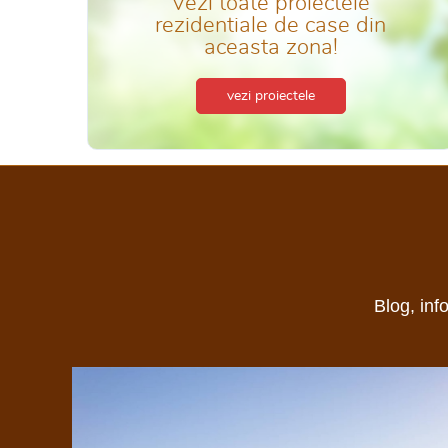
Vezi toate proiectele
rezidentiale de case din
aceasta zona!
vezi proiectele
Blog, inf