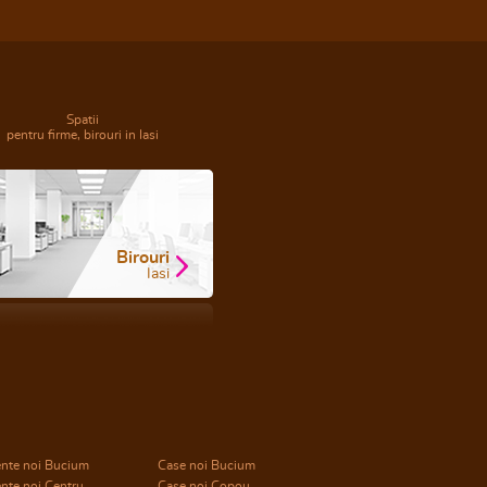
Spatii
pentru firme, birouri in Iasi
Birouri
Iasi
nte noi Bucium
Case noi Bucium
nte noi Centru
Case noi Copou