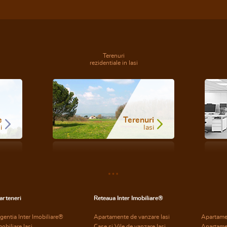
Terenuri
rezidentiale in Iasi
e
Terenuri
i
Iasi
arteneri
Reteaua Inter Imobiliare®
gentia Inter Imobiliare®
Apartamente de vanzare Iasi
Apartame
mobiliare Iasi
Case si Vile de vanzare Iasi
Apartame