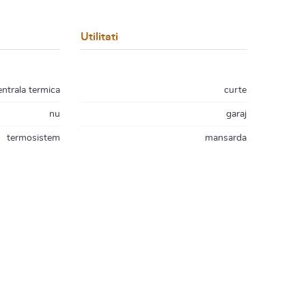
Utilitati
entrala termica
curte
nu
garaj
termosistem
mansarda