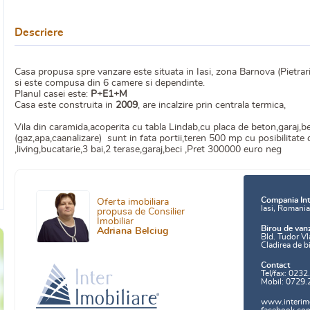
Descriere
Casa propusa spre vanzare este situata in Iasi, zona Barnova (Pietrari
si este compusa din 6 camere si dependinte.
Planul casei este:
P+E1+M
Casa este construita in
2009
, are incalzire prin centrala termica,
Vila din caramida,acoperita cu tabla Lindab,cu placa de beton,garaj,be
(gaz,apa,caanalizare) sunt in fata portii,teren 500 mp cu posibilita
,living,bucatarie,3 bai,2 terase,garaj,beci ,Pret 300000 euro neg
Compania Int
Oferta imobiliara
Iasi, Romani
propusa de Consilier
Imobiliar
Birou de van
Adriana Belciug
Bld. Tudor Vl
Cladirea de b
Contact
Tel/fax: 0232
Mobil: 0729.
www.interimo