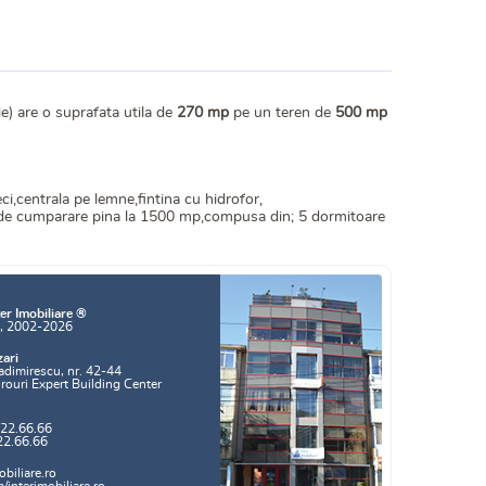
e) are o suprafata utila de
270 mp
pe un teren de
500 mp
ci,centrala pe lemne,fintina cu hidrofor,
te de cumparare pina la 1500 mp,compusa din; 5 dormitoare
er Imobiliare ®
a, 2002-2026
zari
adimirescu, nr. 42-44
irouri Expert Building Center
.22.66.66
22.66.66
biliare.ro