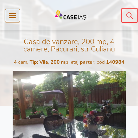
Casa de vanzare, 200 mp, 4
camere, Pacurari, str Culianu
4
cam,
Tip: Vila
,
200 mp
, etaj
parter
, cod
140984