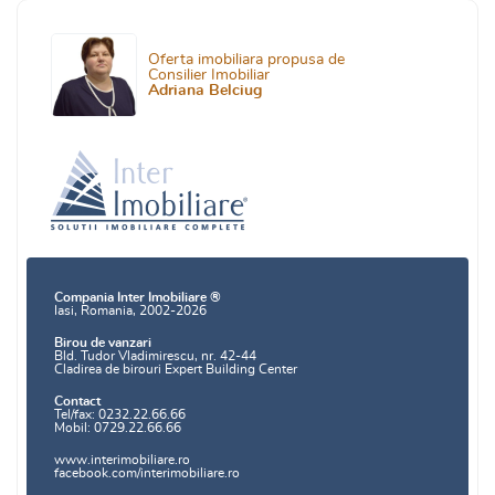
Oferta imobiliara propusa de
Consilier Imobiliar
Adriana Belciug
Compania Inter Imobiliare ®
Iasi, Romania, 2002-2026
Birou de vanzari
Bld. Tudor Vladimirescu, nr. 42-44
Cladirea de birouri Expert Building Center
Contact
Tel/fax: 0232.22.66.66
Mobil: 0729.22.66.66
www.interimobiliare.ro
facebook.com/interimobiliare.ro