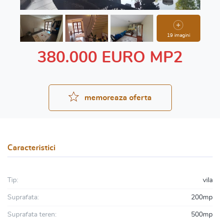
19 imagini
380.000 EURO MP2
memoreaza oferta
Caracteristici
Tip:
vila
Suprafata:
200mp
Suprafata teren:
500mp