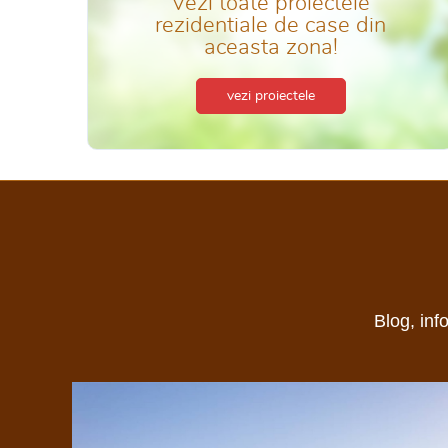
Vezi toate proiectele
rezidentiale de case din
aceasta zona!
vezi proiectele
Blog, inf