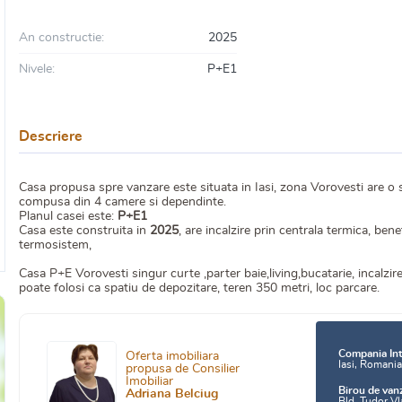
An constructie:
2025
Nivele:
P+E1
Descriere
Casa propusa spre vanzare este situata in Iasi, zona Vorovesti are o 
compusa din 4 camere si dependinte.
Planul casei este:
P+E1
Casa este construita in
2025
, are incalzire prin centrala termica, be
termosistem,
Casa P+E Vorovesti singur curte ,parter baie,living,bucatarie, incalzir
poate folosi ca spatiu de depozitare, teren 350 metri, loc parcare.
Compania Int
Oferta imobiliara
Iasi, Romani
propusa de Consilier
Imobiliar
Birou de van
Adriana Belciug
Bld. Tudor Vl