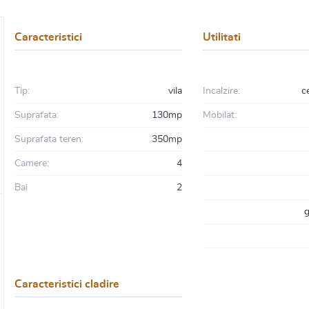
Caracteristici
Utilitati
Tip:
vila
Incalzire:
c
Suprafata:
130mp
Mobilat:
Suprafata teren:
350mp
Camere:
4
Bai
2
g
Caracteristici cladire