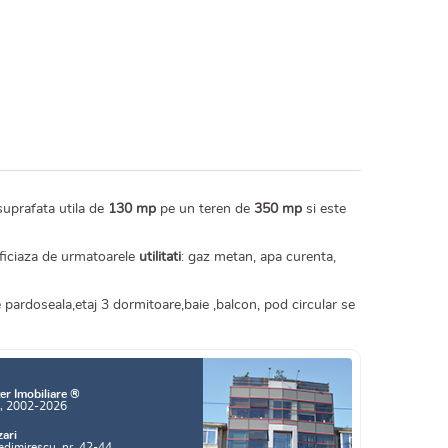
suprafata utila de
130 mp
pe un teren de
350 mp
si este
neficiaza de urmatoarele
utilitati
: gaz metan, apa curenta,
e pardoseala,etaj 3 dormitoare,baie ,balcon, pod circular se
er Imobiliare ®
a, 2002-2026
zari
adimirescu, nr. 42-44