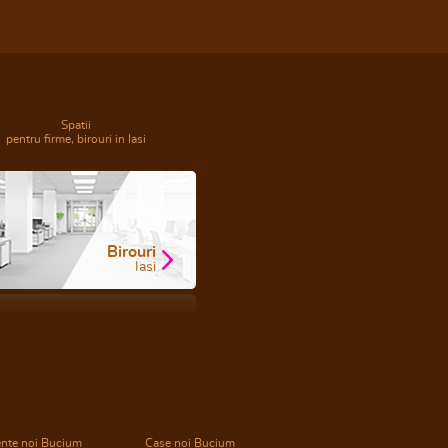
Spatii
pentru firme, birouri in Iasi
Birouri
Iasi
nte noi Bucium
Case noi Bucium