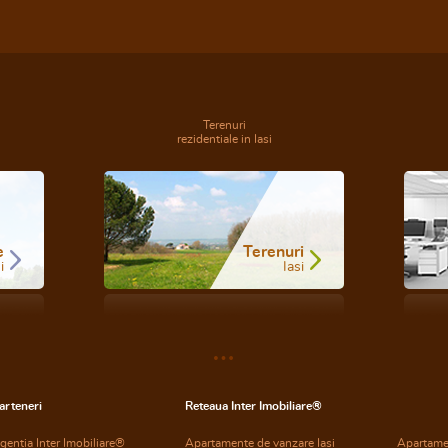
Terenuri
rezidentiale in Iasi
e
Terenuri
i
Iasi
arteneri
Reteaua Inter Imobiliare®
gentia Inter Imobiliare®
Apartamente de vanzare Iasi
Apartame