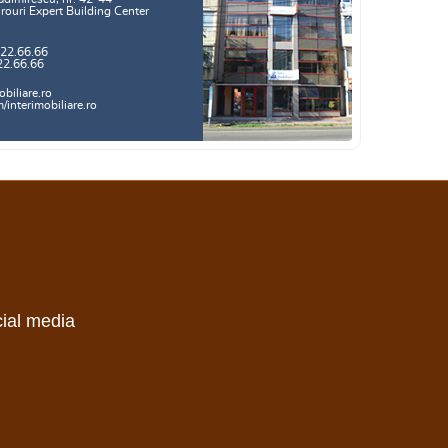
irouri Expert Building Center
.22.66.66
22.66.66
biliare.ro
interimobiliare.ro
cial media