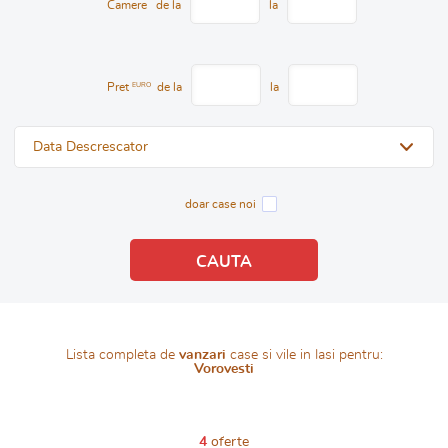
Camere
de la
la
Pret
EURO
de la
la
Data Descrescator
doar case noi
Lista completa de
vanzari
case si vile in Iasi pentru:
Vorovesti
4
oferte