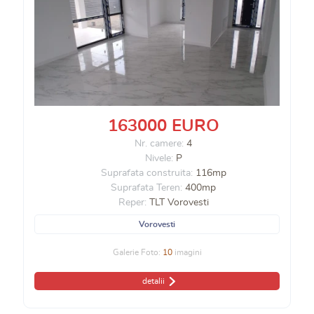
163000 EURO
Nr. camere:
4
Nivele:
P
Suprafata construita:
116mp
Suprafata Teren:
400mp
Reper:
TLT Vorovesti
Vorovesti
Galerie Foto:
10
imagini
detalii