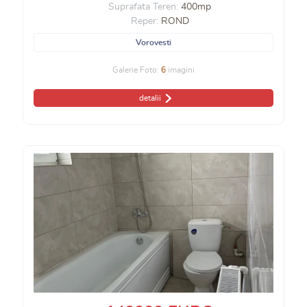
Suprafata Teren:
400mp
Reper:
ROND
Vorovesti
Galerie Foto:
6
imagini
detalii