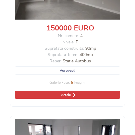
150000 EURO
Nr. camere:
4
Nivele:
P
Suprafata construita:
90mp
Suprafata Teren:
400mp
Reper:
Statie Autobus
Vorovesti
Galerie Foto:
6
imagini
detalii