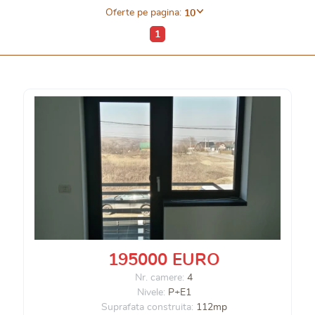
Oferte pe pagina:
10
1
195000 EURO
Nr. camere:
4
Nivele:
P+E1
Suprafata construita:
112mp