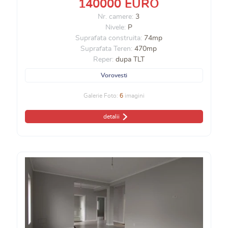
140000 EURO
Nr. camere:
3
Nivele:
P
Suprafata construita:
74mp
Suprafata Teren:
470mp
Reper:
dupa TLT
Vorovesti
Galerie Foto:
6
imagini
detalii