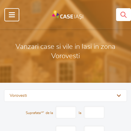
Vanzari case si vile in Iasi in zona
Vorovesti
Vorovesti
Suprafata
MP
de la
la