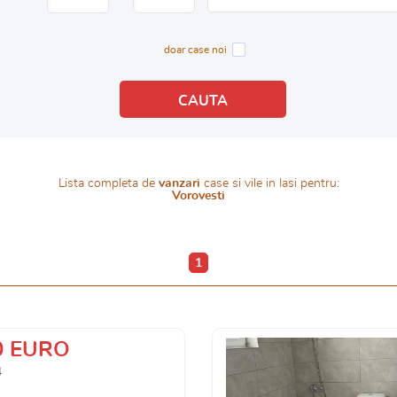
doar case noi
Lista completa de
vanzari
case si vile in Iasi pentru:
Vorovesti
1
0 EURO
4