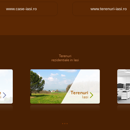
www.case-iasi.ro
www.terenuri-iasi.ro
Terenuri
rezidentiale in Iasi
e
Terenuri
i
Iasi