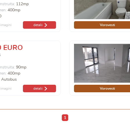
nstruita:
112mp
ren:
400mp
D
imagini
detalii
Vorovesti
0 EURO
4
nstruita:
90mp
ren:
400mp
e Autobus
imagini
detalii
Vorovesti
1