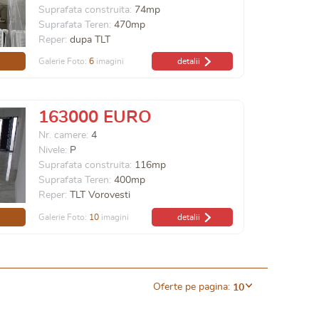
Suprafata construita:
74mp
Suprafata Teren:
470mp
Reper:
dupa TLT
Galerie Foto:
6
imagini
detalii
163000 EURO
Nr. camere:
4
Nivele:
P
Suprafata construita:
116mp
Suprafata Teren:
400mp
Reper:
TLT Vorovesti
Galerie Foto:
10
imagini
detalii
Oferte pe pagina:
10