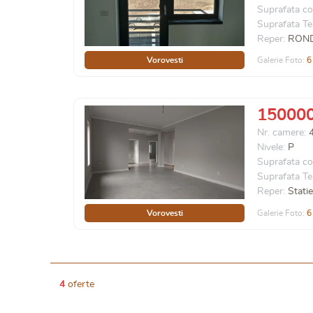
Suprafata co
Suprafata Te
Reper:
RON
Vorovesti
Galerie Foto:
6
15000
Nr. camere:
Nivele:
P
Suprafata co
Suprafata Te
Reper:
Stati
Vorovesti
Galerie Foto:
6
4
oferte