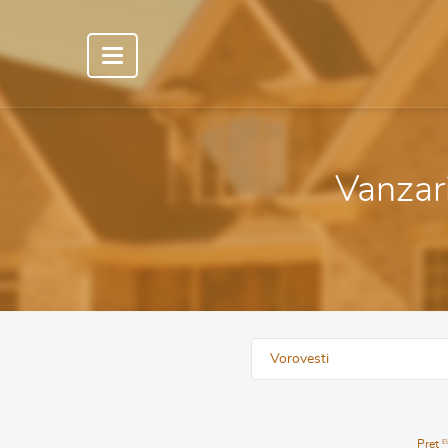
Vanzari
Vorovesti
Pret
E