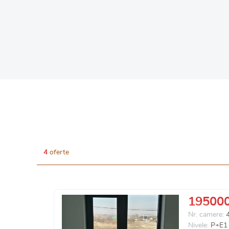
4
oferte
19500
Nr. camere:
Nivele:
P+E1