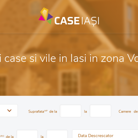
 case si vile in Iasi in zona V
Suprafata
MP
de la
la
Camere
de
Data Descrescator
URO
de la
la