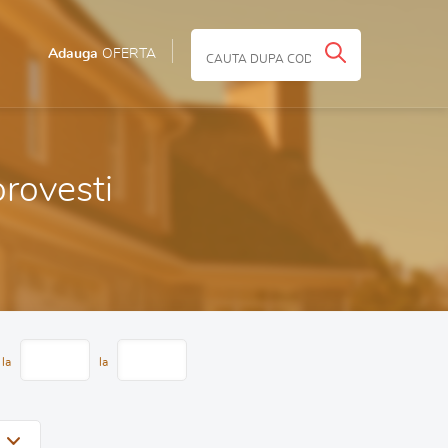
Adauga
OFERTA
orovesti
 la
la