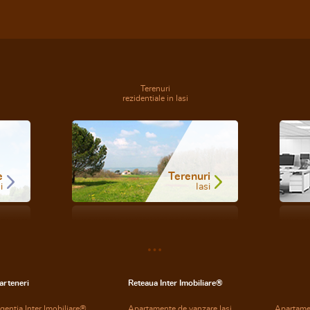
Terenuri
rezidentiale in Iasi
e
Terenuri
i
Iasi
arteneri
Reteaua Inter Imobiliare®
gentia Inter Imobiliare®
Apartamente de vanzare Iasi
Apartame