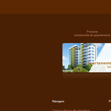
Proiecte
rezidentiale de apartamente
Apartament
Ias
Navigare
P
Case si vile noi de vanzare in
A