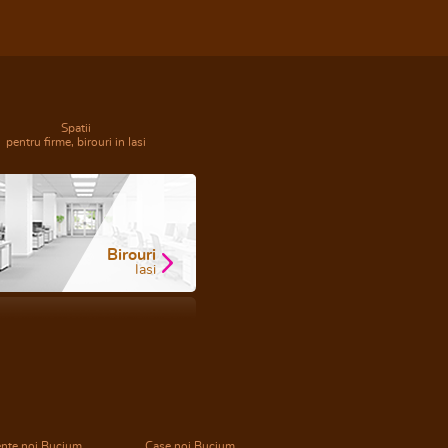
Spatii
pentru firme, birouri in Iasi
Birouri
Iasi
nte noi Bucium
Case noi Bucium