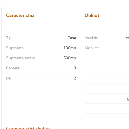
Caracteristici
Utilitati
Tip:
Casa
Incalzire:
c
Suprafata:
100mp
Mobilat:
Suprafata teren:
500mp
Camere:
3
Bai
2
g
Caracteristici cladire