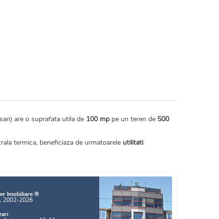
san) are o suprafata utila de
100 mp
pe un teren de
500
entrala termica, beneficiaza de urmatoarele
utilitati
:
er Imobiliare ®
a, 2002-2026
zari