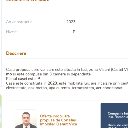
An constructie:
2023
Nivele:
P
Descriere
Casa propusa spre vanzare este situata in Iasi, zona Visani (Castel Vi
mp
si este compusa din 3 camere si dependinte.
Planul casei este:
P
Casa este construita in
2023
, este mobilata lux, are incalzire prin c
electricitate, gaz metan, apa curenta, termosistem, aer conditionat,
Compania Int
Oferta imobiliara
Iasi, Romani
propusa de Consilier
Imobiliar
Danut Vicu
Birou de van