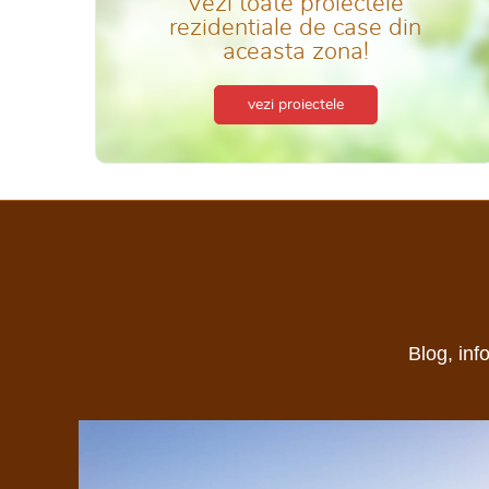
Vezi toate proiectele
rezidentiale de case din
aceasta zona!
vezi proiectele
Blog, inf