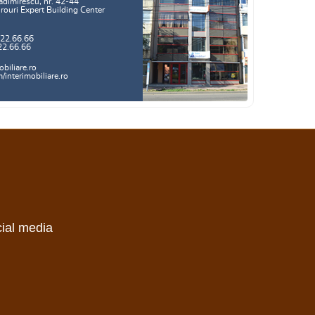
adimirescu, nr. 42-44
irouri Expert Building Center
.22.66.66
22.66.66
biliare.ro
interimobiliare.ro
cial media