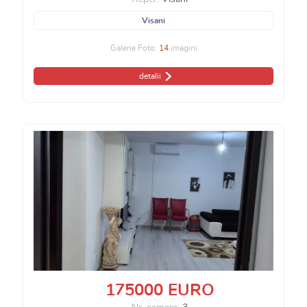
Visani
Galerie Foto:
14
imagini
detalii
175000 EURO