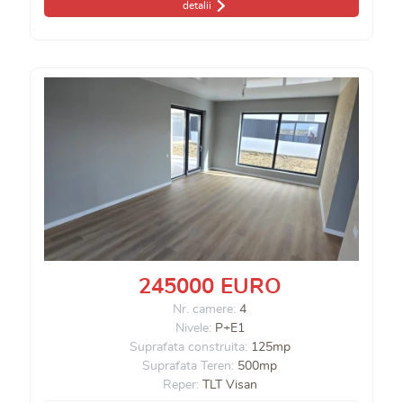
detalii
245000 EURO
Nr. camere:
4
Nivele:
P+E1
Suprafata construita:
125mp
Suprafata Teren:
500mp
Reper:
TLT Visan