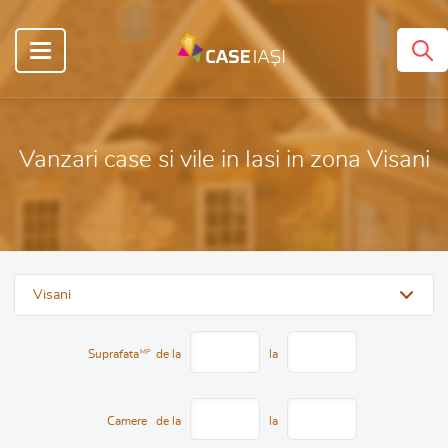
Vanzari case si vile in Iasi in zona Visani
Visani
Suprafata
MP
de la
la
Camere
de la
la