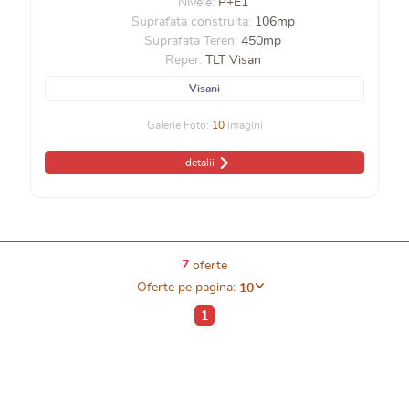
Nivele:
P+E1
Suprafata construita:
106mp
Suprafata Teren:
450mp
Reper:
TLT Visan
Visani
Galerie Foto:
10
imagini
detalii
7
oferte
Oferte pe pagina:
10
1