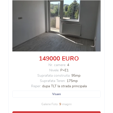
149000 EURO
Nr. camere:
4
Nivele:
P+E1
Suprafata construita:
95mp
Suprafata Teren:
175mp
Reper:
dupa TLT la strada principala
Visani
Galerie Foto:
9
imagini