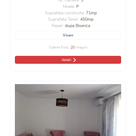
Nr. camere:
3
Nivele:
P
Suprafata construita:
71mp
Suprafata Teren:
450mp
Reper:
dupa Biserica
Visani
Galerie Foto:
20
imagini
detalii