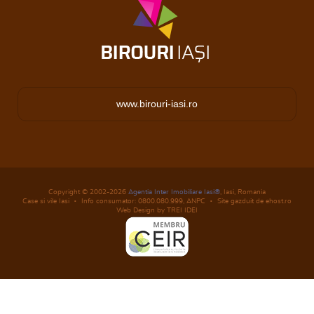
www.birouri-iasi.ro
Copyright © 2002-2026
Agentia Inter Imobiliare Iasi®
, Iasi, Romania
Case si vile Iasi
Info consumator: 0800.080.999,
ANPC
Site gazduit de ehost.ro
Web Design by TREI IDEI