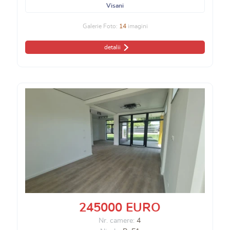
Visani
Galerie Foto:
14
imagini
detalii
245000 EURO
Nr. camere:
4