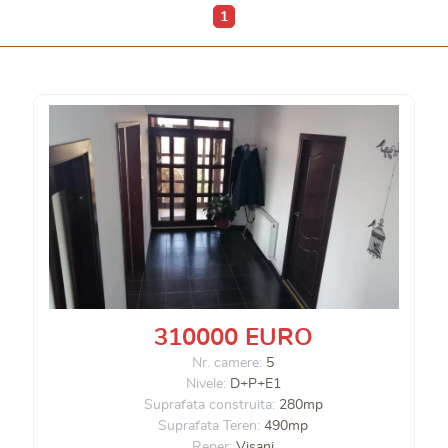
1
310000 EURO
Nr. camere:
5
Nivele:
D+P+E1
Suprafata construita:
280mp
Suprafata Teren:
490mp
Reper:
Visani