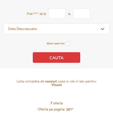
Pret
EURO
de la
la
Data Descrescator
doar case noi
Lista completa de
vanzari
case si vile in Iasi pentru:
Visani
7
oferte
Oferte pe pagina:
10