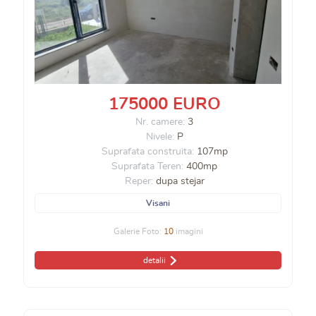
175000 EURO
Nr. camere:
3
Nivele:
P
Suprafata construita:
107mp
Suprafata Teren:
400mp
Reper:
dupa stejar
Visani
Galerie Foto:
10
imagini
detalii