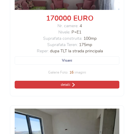
170000 EURO
Nr. camere:
4
Nivele:
P+E1
Suprafata construita:
100mp
Suprafata Teren:
175mp
Reper:
dupa TLT la strada principala
Visani
Galerie Foto:
16
imagini
detalii