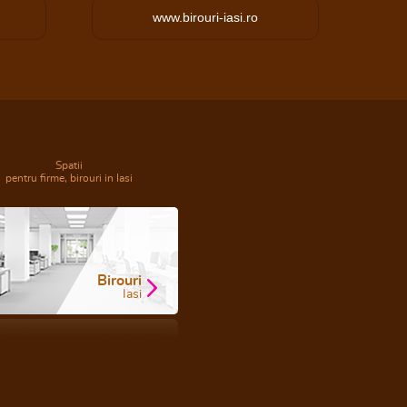
www.birouri-iasi.ro
Spatii
pentru firme, birouri in Iasi
Birouri
Iasi