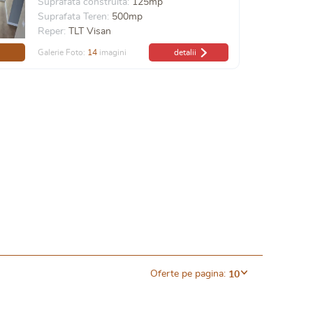
Suprafata construita:
125mp
Suprafata Teren:
500mp
Reper:
TLT Visan
Galerie Foto:
14
imagini
detalii
Oferte pe pagina:
10