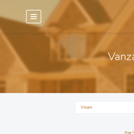
Vanzar
Visani
Pret
E