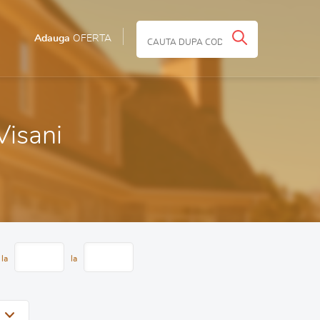
Adauga
OFERTA
 Visani
 la
la