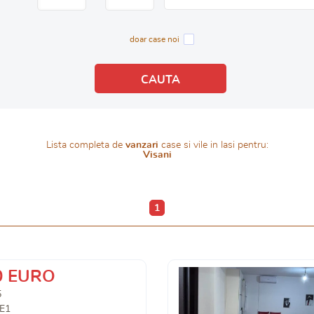
doar case noi
Lista completa de
vanzari
case si vile in Iasi pentru:
Visani
1
0 EURO
5
E1