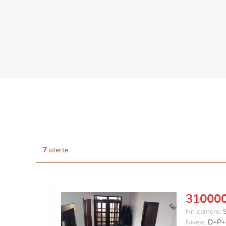
7
oferte
31000
Nr. camere:
Nivele:
D+P+