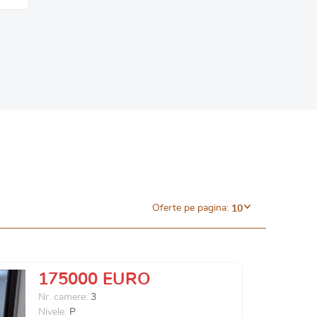
Oferte pe pagina:
10
175000 EURO
Nr. camere:
3
Nivele:
P