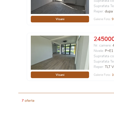
Suprafata co
Suprafata Te
Reper:
dupa 
Visani
Galerie Foto:
9
24500
Nr. camere:
Nivele:
P+E1
Suprafata co
Suprafata Te
Reper:
TLT V
Visani
Galerie Foto:
1
7
oferte