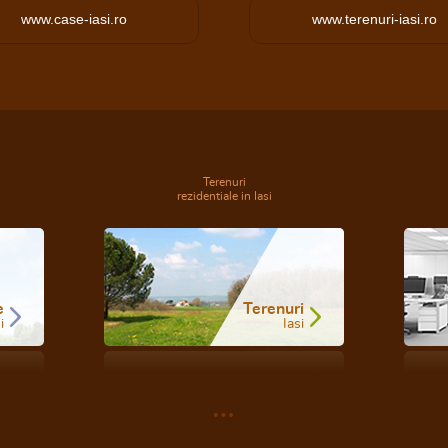
www.case-iasi.ro
www.terenuri-iasi.ro
Terenuri
rezidentiale in Iasi
e
Terenuri
i
Iasi