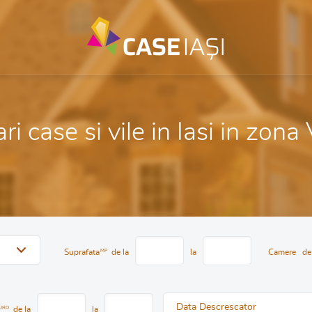
i case si vile in Iasi in zona
Suprafata
MP
de la
la
Camere
de
Data Descrescator
URO
de la
la