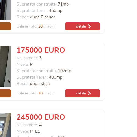
Suprafata construita:
71mp
Suprafata Teren:
450mp
Reper:
dupa Biserica
Galerie Foto:
20
imagini
detalii
175000 EURO
Nr. camere:
3
Nivele:
P
Suprafata construita:
107mp
Suprafata Teren:
400mp
Reper:
dupa stejar
Galerie Foto:
10
imagini
detalii
245000 EURO
Nr. camere:
4
Nivele:
P+E1