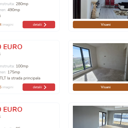
nstruita:
280mp
ren:
490mp
i
4
imagini
detalii
Visani
0 EURO
4
nstruita:
100mp
ren:
175mp
TLT la strada principala
6
imagini
detalii
Visani
0 EURO
4