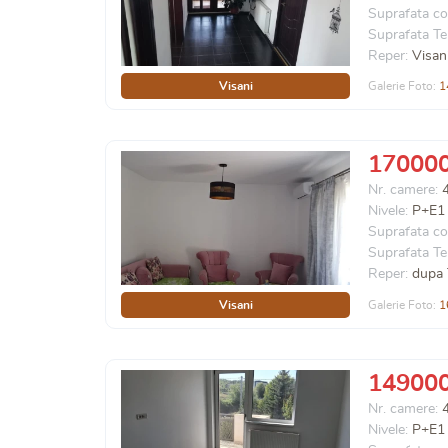
Suprafata co
Suprafata Te
Reper:
Visan
Visani
Galerie Foto:
1
17000
Nr. camere:
Nivele:
P+E1
Suprafata co
Suprafata Te
Reper:
dupa 
Visani
Galerie Foto:
1
14900
Nr. camere:
Nivele:
P+E1