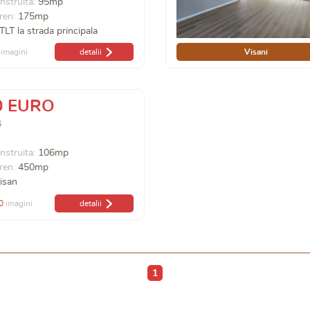
nstruita:
95mp
ren:
175mp
TLT la strada principala
imagini
detalii
Visani
0 EURO
4
nstruita:
106mp
ren:
450mp
isan
0
imagini
detalii
1