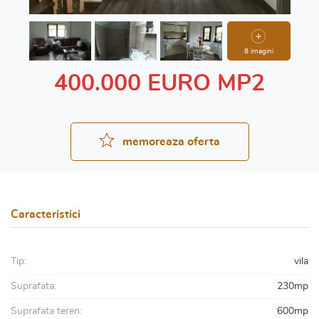
8 imagini
400.000 EURO MP2
memoreaza oferta
Caracteristici
Tip:
vila
Suprafata:
230mp
Suprafata teren:
600mp