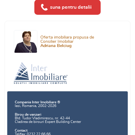
suna pentru detalii
Oferta imobiliara propusa de
Consilier Imobiliar
Adriana Belciug
Compania Inter Imobiliare ®
Iasi, Romania, 2002-2026
Birou de vanzari
Bld. Tudor Vladimirescu, nr. 42-44
Cladirea de birouri Expert Building Center
Contact
Tel/fax: 0232.22.66.66