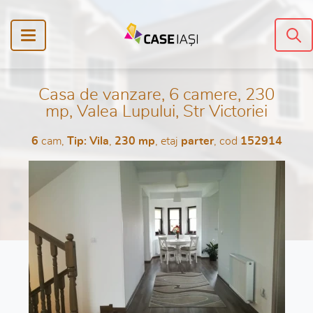
Casa de vanzare, 6 camere, 230
mp, Valea Lupului, Str Victoriei
6
cam,
Tip: Vila
,
230 mp
, etaj
parter
, cod
152914