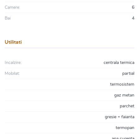
Camere:
6
Bai
4
Utilitati
Incalzire:
centrala termica
Mobilat:
partial
termosistem
gaz metan
parchet
gresie + faianta
termopan
apa curenta