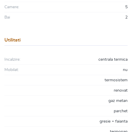
Camere:
5
Bai
2
Utilitati
Incalzire:
centrala termica
Mobilat:
nu
termosistem
renovat
gaz metan
parchet
gresie + faianta
termopan