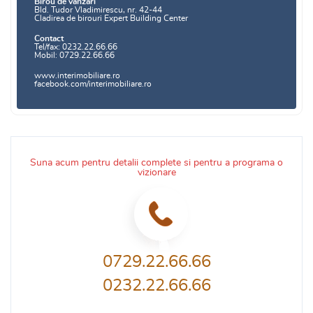
Birou de vanzari
Bld. Tudor Vladimirescu, nr. 42-44
Cladirea de birouri Expert Building Center
Contact
Tel/fax: 0232.22.66.66
Mobil: 0729.22.66.66
www.interimobiliare.ro
facebook.com/interimobiliare.ro
Suna acum pentru detalii complete si pentru a programa o
vizionare
0729.22.66.66
0232.22.66.66