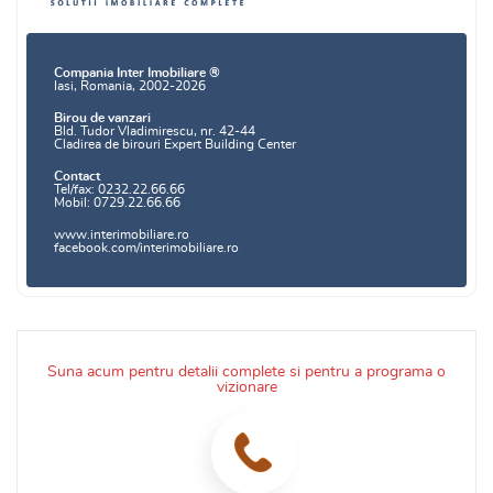
Compania Inter Imobiliare ®
Iasi, Romania, 2002-2026
Birou de vanzari
Bld. Tudor Vladimirescu, nr. 42-44
Cladirea de birouri Expert Building Center
Contact
Tel/fax: 0232.22.66.66
Mobil: 0729.22.66.66
www.interimobiliare.ro
facebook.com/interimobiliare.ro
Suna acum pentru detalii complete si pentru a programa o
vizionare