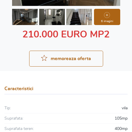
6 imagini
210.000 EURO MP2
memoreaza oferta
Caracteristici
Tip:
vila
Suprafata:
105mp
Suprafata teren:
400mp