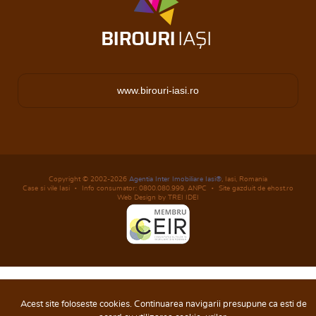
www.birouri-iasi.ro
Copyright © 2002-2026
Agentia Inter Imobiliare Iasi®
, Iasi, Romania
Case si vile Iasi
Info consumator: 0800.080.999,
ANPC
Site gazduit de ehost.ro
Web Design by TREI IDEI
Acest site foloseste cookies. Continuarea navigarii presupune ca esti de