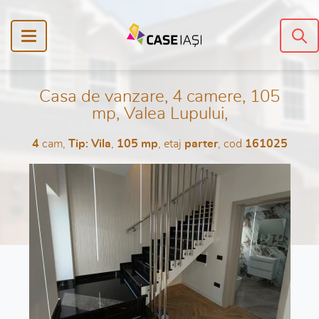
Casa de vanzare, 4 camere, 105
mp, Valea Lupului,
4
cam,
Tip: Vila
,
105 mp
, etaj
parter
, cod
161025