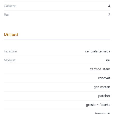
Camere:
4
Bai
2
Utilitati
Incalzire:
centrala termica
Mobilat:
nu
termosistem
renovat
gaz metan
parchet
gresie + faianta
termopan