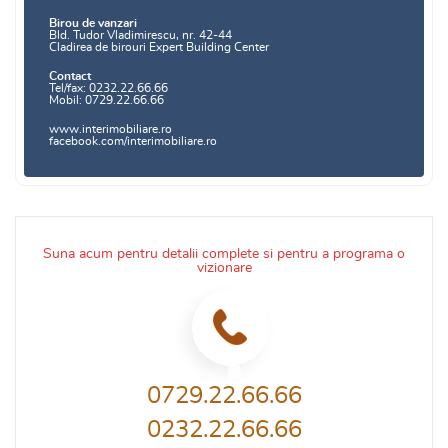
Birou de vanzari
Bld. Tudor Vladimirescu, nr. 42-44
Cladirea de birouri Expert Building Center
Contact
Tel/fax: 0232.22.66.66
Mobil: 0729.22.66.66
www.interimobiliare.ro
facebook.com/interimobiliare.ro
Suna acum pentru detalii complete si pentru a programa o
vizionare
0729.22.66.66
0232.22.66.66