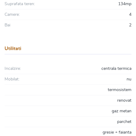
Suprafata teren:
134mp
Camere:
4
Bai
2
Utilitati
Incalzire:
centrala termica
Mobilat:
nu
termosistem
renovat
gaz metan
parchet
gresie + faianta