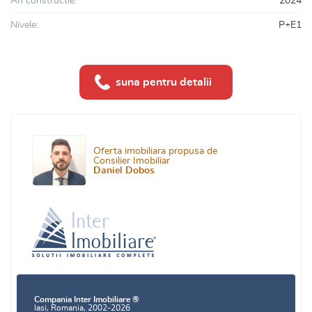
An constructie:
2024
Nivele:
P+E1
suna pentru detalii
Oferta imobiliara propusa de
Consilier Imobiliar
Daniel Dobos
Compania Inter Imobiliare ®
Iasi, Romania, 2002-2026