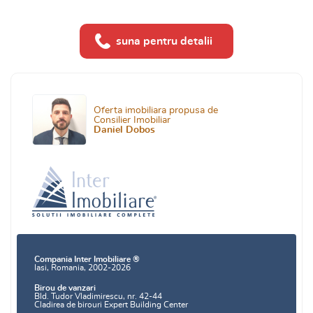
suna pentru detalii
Oferta imobiliara propusa de
Consilier Imobiliar
Daniel Dobos
Compania Inter Imobiliare ®
Iasi, Romania, 2002-2026
Birou de vanzari
Bld. Tudor Vladimirescu, nr. 42-44
Cladirea de birouri Expert Building Center