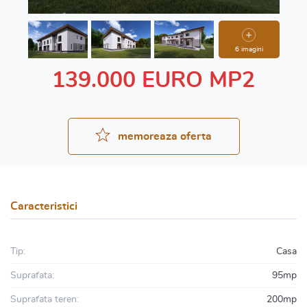
6 imagini
139.000 EURO MP2
memoreaza oferta
Caracteristici
Tip:
Casa
Suprafata:
95mp
Suprafata teren:
200mp