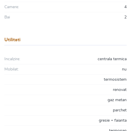
Camere:
4
Bai
2
Utilitati
Incalzire:
centrala termica
Mobilat:
nu
termosistem
renovat
gaz metan
parchet
gresie + faianta
termopan