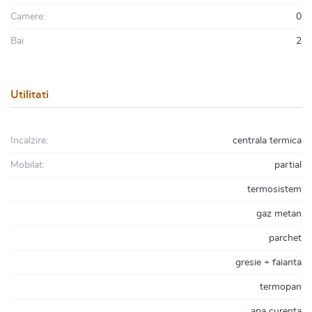
Camere:
0
Bai
2
Utilitati
Incalzire:
centrala termica
Mobilat:
partial
termosistem
gaz metan
parchet
gresie + faianta
termopan
apa curenta