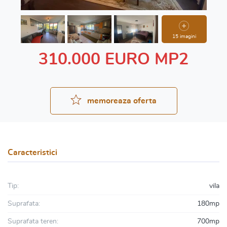
15 imagini
310.000 EURO MP2
memoreaza oferta
Caracteristici
Tip:
vila
Suprafata:
180mp
Suprafata teren:
700mp