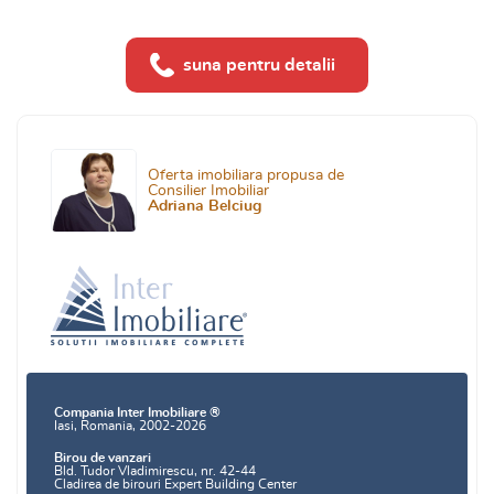
suna pentru detalii
Oferta imobiliara propusa de
Consilier Imobiliar
Adriana Belciug
Compania Inter Imobiliare ®
Iasi, Romania, 2002-2026
Birou de vanzari
Bld. Tudor Vladimirescu, nr. 42-44
Cladirea de birouri Expert Building Center