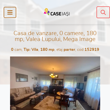
Casa de vanzare, 0 camere, 180
mp, Valea Lupului, Mega Image
0
cam,
Tip: Vila
,
180 mp
, etaj
parter
, cod
152919