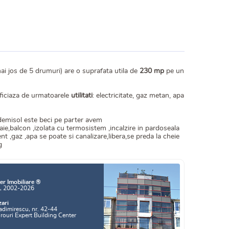
ai jos de 5 drumuri) are o suprafata utila de
230 mp
pe un
neficiaza de urmatoarele
utilitati
: electricitate, gaz metan, apa
demisol este beci pe parter avem
,baie,balcon ,izolata cu termosistem ,incalzire in pardoseala
nt ,gaz ,apa se poate si canalizare,libera,se preda la cheie
eg
er Imobiliare ®
a, 2002-2026
zari
adimirescu, nr. 42-44
irouri Expert Building Center