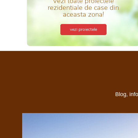
Vezi toate proiectele
rezidentiale de case din
aceasta zona!
vezi proiectele
Blog, inf