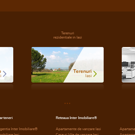
Terenuri
rezidentiale in Iasi
e
Terenuri
i
Iasi
arteneri
Reteaua Inter Imobiliare®
gentia Inter Imobiliare®
Apartamente de vanzare Iasi
Apartame
mobiliare Iasi
Case si Vile de vanzare Iasi
Apartame