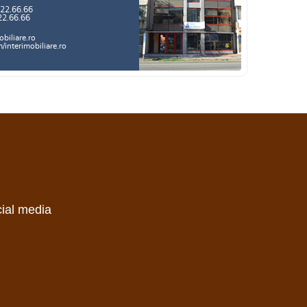
.22.66.66
22.66.66
biliare.ro
interimobiliare.ro
cial media