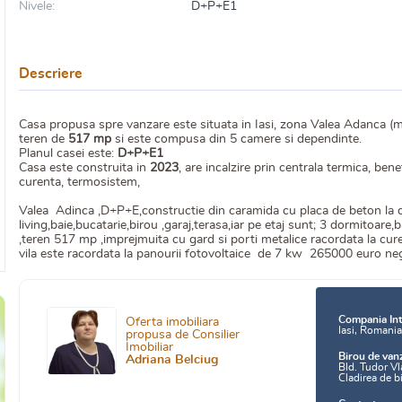
Nivele:
D+P+E1
Descriere
Casa propusa spre vanzare este situata in Iasi, zona Valea Adanca (m
teren de
517 mp
si este compusa din 5 camere si dependinte.
Planul casei este:
D+P+E1
Casa este construita in
2023
, are incalzire prin centrala termica, be
curenta, termosistem,
Valea Adinca ,D+P+E,constructie din caramida cu placa de beton la 
living,baie,bucatarie,birou ,garaj,terasa,iar pe etaj sunt; 3 dormitoare
,teren 517 mp ,imprejmuita cu gard si porti metalice racordata la cure
vila este racordata la panourii fotovoltaice de 7 kw 265000 euro n
Compania Int
Oferta imobiliara
Iasi, Romani
propusa de Consilier
Imobiliar
Birou de van
Adriana Belciug
Bld. Tudor Vl
Cladirea de b