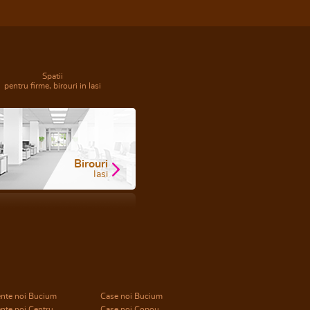
Spatii
pentru firme, birouri in Iasi
Birouri
Iasi
nte noi Bucium
Case noi Bucium
nte noi Centru
Case noi Copou