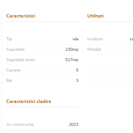
Caracteristici
Utilitati
Tip:
vila
Incalzire:
c
Suprafata:
230mp
Mobilat:
Suprafata teren:
517mp
Camere:
5
Bai
3
Caracteristici cladire
An constructie:
2023