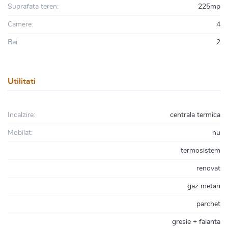
Suprafata teren:
225mp
Camere:
4
Bai
2
Utilitati
Incalzire:
centrala termica
Mobilat:
nu
termosistem
renovat
gaz metan
parchet
gresie + faianta