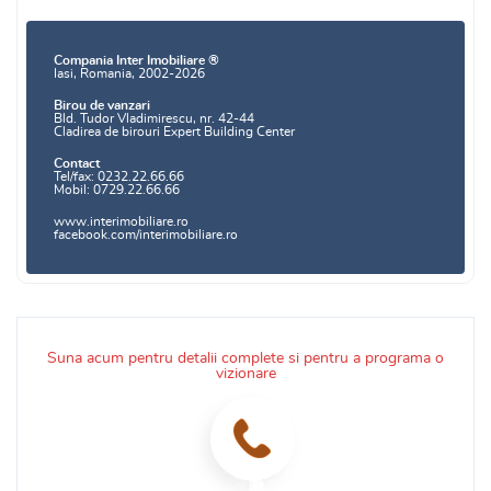
Compania Inter Imobiliare ®
Iasi, Romania, 2002-2026
Birou de vanzari
Bld. Tudor Vladimirescu, nr. 42-44
Cladirea de birouri Expert Building Center
Contact
Tel/fax: 0232.22.66.66
Mobil: 0729.22.66.66
www.interimobiliare.ro
facebook.com/interimobiliare.ro
Suna acum pentru detalii complete si pentru a programa o
vizionare