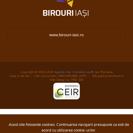
www.birouri-iasi.ro
Copyright © 2002-2026
Agentia Inter Imobiliare Iasi®
, Iasi, Romania
Case si vile Iasi
Info consumator: 0800.080.999,
ANPC
Site gazduit de ehost.ro
Web Design by TREI IDEI
Acest site foloseste cookies. Continuarea navigarii presupune ca esti de
acord cu utilizarea cookie-urilor.