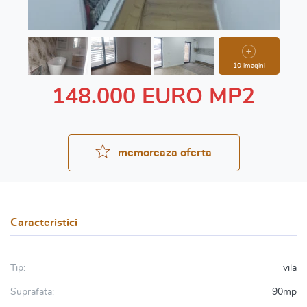
10 imagini
148.000 EURO MP2
memoreaza oferta
Caracteristici
Tip:
vila
Suprafata:
90mp