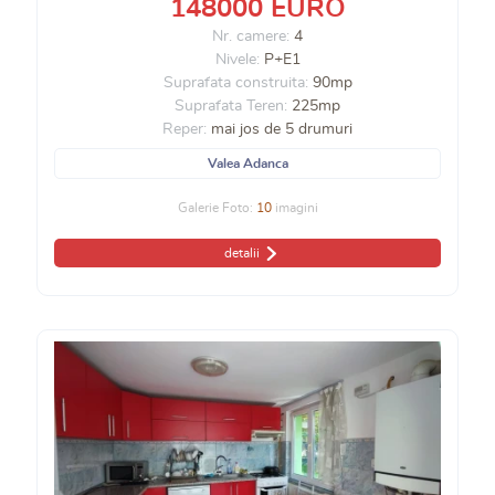
148000 EURO
Nr. camere:
4
Nivele:
P+E1
Suprafata construita:
90mp
Suprafata Teren:
225mp
Reper:
mai jos de 5 drumuri
Valea Adanca
Galerie Foto:
10
imagini
detalii