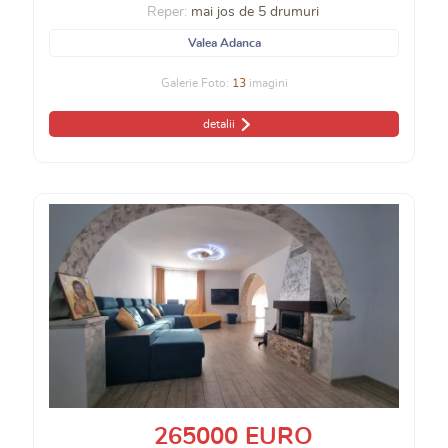
Reper:
mai jos de 5 drumuri
Valea Adanca
Galerie Foto:
13
imagini
detalii
265000 EURO