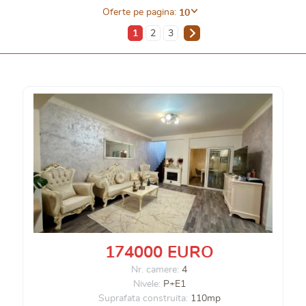
Oferte pe pagina:
10
1
2
3
174000 EURO
Nr. camere:
4
Nivele:
P+E1
Suprafata construita:
110mp