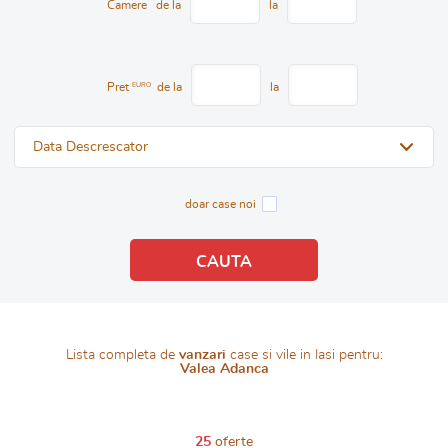
Camere
de la
la
Pret
EURO
de la
la
Data Descrescator
doar case noi
Lista completa de
vanzari
case si vile in Iasi pentru:
Valea Adanca
25
oferte