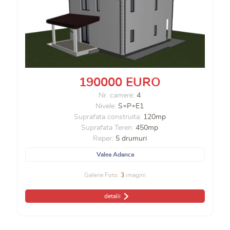
190000 EURO
Nr. camere:
4
Nivele:
S+P+E1
Suprafata construita:
120mp
Suprafata Teren:
450mp
Reper:
5 drumuri
Valea Adanca
Galerie Foto:
3
imagini
detalii