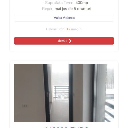
Suprafata Teren:
400mp
Reper:
mai jos de 5 drumuri
Valea Adanca
Galerie Foto:
12
imagini
detalii