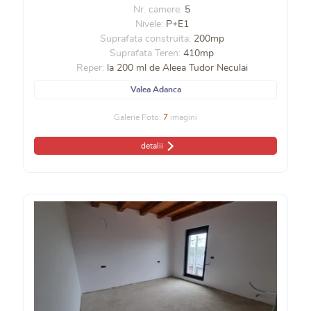
Nr. camere:
5
Nivele:
P+E1
Suprafata construita:
200mp
Suprafata Teren:
410mp
Reper:
la 200 ml de Aleea Tudor Neculai
Valea Adanca
Galerie Foto:
7
imagini
detalii