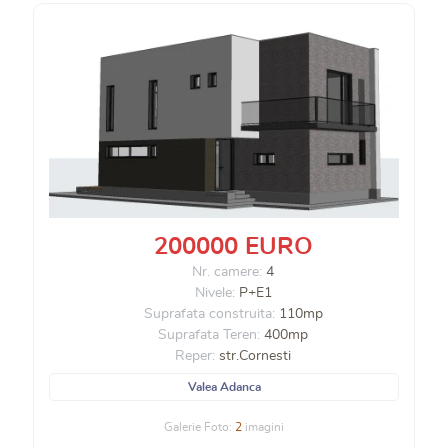
200000 EURO
Nr. camere:
4
Nivele:
P+E1
Suprafata construita:
110mp
Suprafata Teren:
400mp
Reper:
str.Cornesti
Valea Adanca
Galerie Foto:
2
imagini