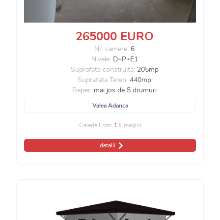
265000 EURO
Nr. camere:
6
Nivele:
D+P+E1
Suprafata construita:
205mp
Suprafata Teren:
440mp
Reper:
mai jos de 5 drumuri
Valea Adanca
Galerie Foto:
13
imagini
detalii