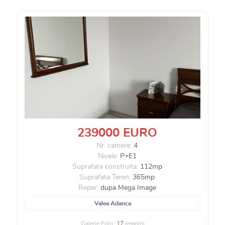
239000 EURO
Nr. camere:
4
Nivele:
P+E1
Suprafata construita:
112mp
Suprafata Teren:
365mp
Reper:
dupa Mega Image
Valea Adanca
Galerie Foto:
17
imagini