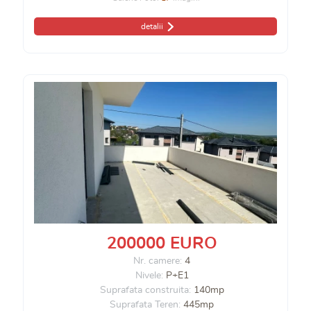
detalii
200000 EURO
Nr. camere:
4
Nivele:
P+E1
Suprafata construita:
140mp
Suprafata Teren:
445mp