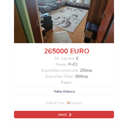
265000 EURO
Nr. camere:
6
Nivele:
P+E1
Suprafata construita:
250mp
Suprafata Teren:
800mp
Reper:
Valea Adanca
Galerie Foto:
16
imagini
detalii