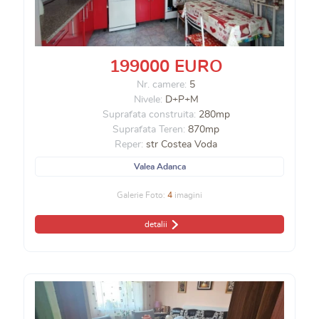
199000 EURO
Nr. camere:
5
Nivele:
D+P+M
Suprafata construita:
280mp
Suprafata Teren:
870mp
Reper:
str Costea Voda
Valea Adanca
Galerie Foto:
4
imagini
detalii