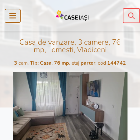
Casa de vanzare, 3 camere, 76
mp, Tomesti, Vladiceni
3
cam,
Tip: Casa
,
76 mp
, etaj
parter
, cod
144742