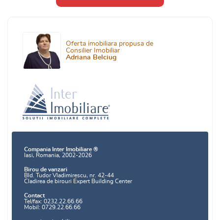
Oferta imobiliara propusa de
Consilier Imobiliar
Adriana Belciug
Compania Inter Imobiliare ®
Iasi, Romania, 2002-2026
Birou de vanzari
Bld. Tudor Vladimirescu, nr. 42-44
Cladirea de birouri Expert Building Center
Contact
Tel/fax: 0232.22.66.66
Mobil: 0729.22.66.66