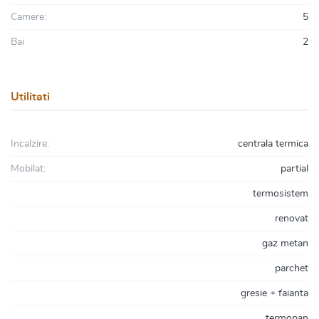
Camere:
5
Bai
2
Utilitati
Incalzire:
centrala termica
Mobilat:
partial
termosistem
renovat
gaz metan
parchet
gresie + faianta
termopan