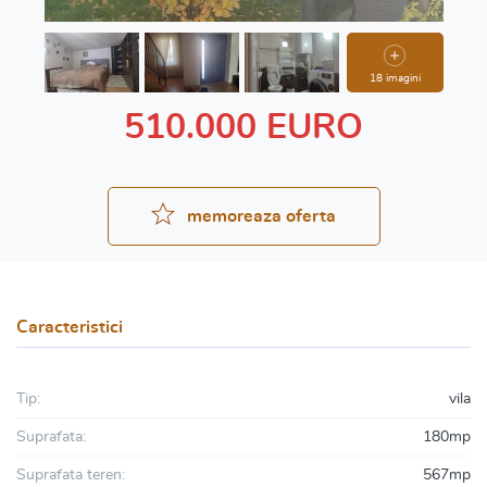
18 imagini
510.000 EURO
memoreaza oferta
Caracteristici
Tip:
vila
Suprafata:
180mp
Suprafata teren:
567mp