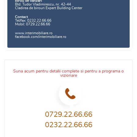
Birou de vanzari
Bld. Tudor Vladimirescu, nr. 42-44
Cladirea de birouri Expert Building Center
Contact
Tel/fax: 0232.22.66.66
Mobil: 0729.22.66.66
www.interimobiliare.ro
facebook.com/interimobiliare.ro
Suna acum pentru detalii complete si pentru a programa o
vizionare
0729.22.66.66
0232.22.66.66