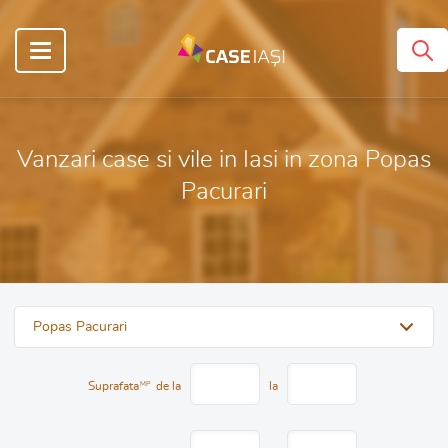
Vanzari case si vile in Iasi in zona Popas
Pacurari
Popas Pacurari
Suprafata
MP
de la
la