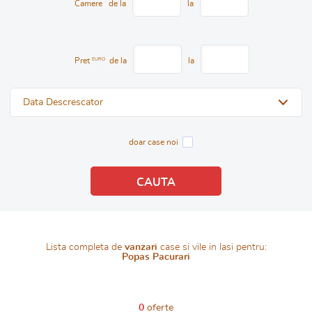
Camere
de la
la
Pret
EURO
de la
la
Data Descrescator
doar case noi
Lista completa de
vanzari
case si vile in Iasi pentru:
Popas Pacurari
0
oferte