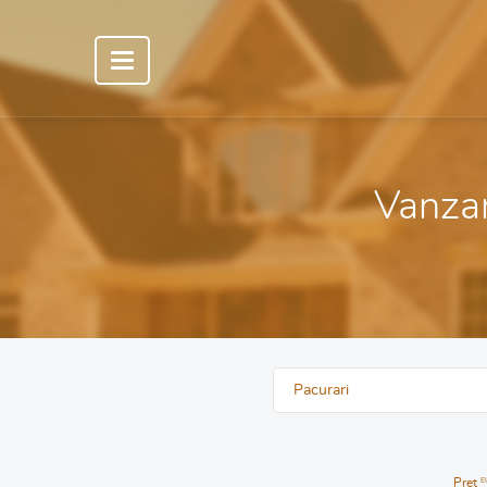
Vanzari
Pacurari
Pret
E