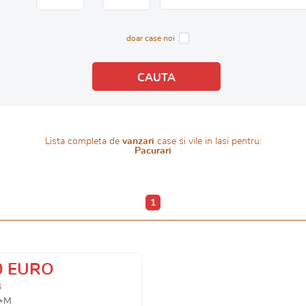
doar case noi
Lista completa de
vanzari
case si vile in Iasi pentru:
Pacurari
1
0 EURO
4
+M