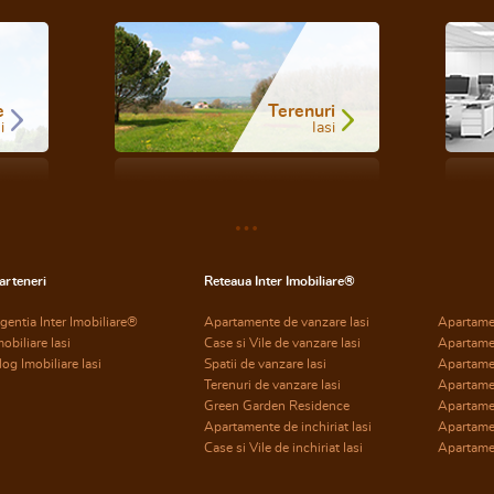
e
Terenuri
i
Iasi
arteneri
Reteaua Inter Imobiliare®
gentia Inter Imobiliare®
Apartamente de vanzare Iasi
Apartame
mobiliare Iasi
Case si Vile de vanzare Iasi
Apartame
log Imobiliare Iasi
Spatii de vanzare Iasi
Apartame
Terenuri de vanzare Iasi
Apartame
Green Garden Residence
Apartamen
Apartamente de inchiriat Iasi
Apartamen
Case si Vile de inchiriat Iasi
Apartamen