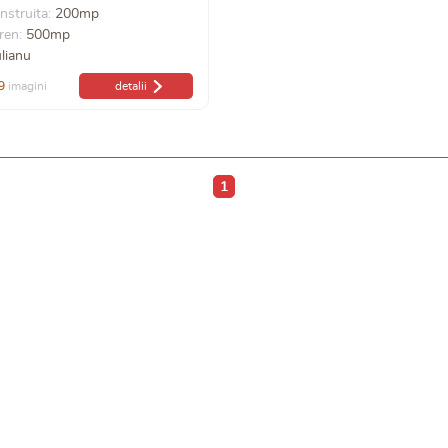
nstruita:
200mp
ren:
500mp
ulianu
9
imagini
detalii
1