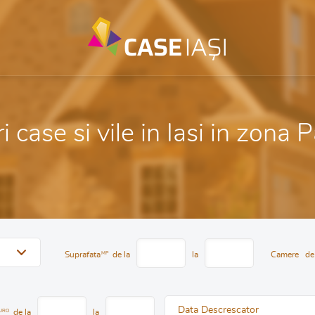
 case si vile in Iasi in zona 
Suprafata
MP
de la
la
Camere
de
Data Descrescator
URO
de la
la