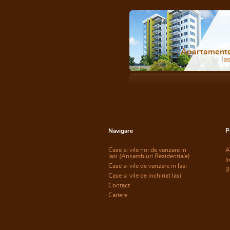
Apartament
Ias
Navigare
P
Case si vile noi de vanzare in
A
Iasi
(Ansambluri Rezidentiale)
I
Case si vile de vanzare in Iasi
B
Case si vile de inchiriat Iasi
Contact
Cariere