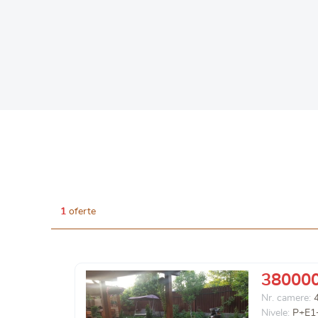
1
oferte
38000
Nr. camere:
Nivele:
P+E1