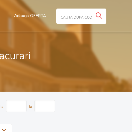
Adauga
OFERTA
Pacurari
 la
la