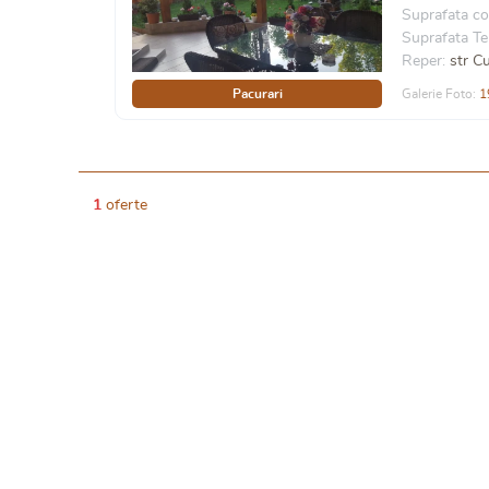
Suprafata co
Suprafata Te
Reper:
str C
Pacurari
Galerie Foto:
1
1
oferte