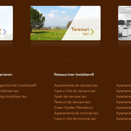
e
Terenuri
i
Iasi
arteneri
Reteaua Inter Imobiliare®
gentia Inter Imobiliare®
Apartamente de vanzare Iasi
Apartame
mobiliare Iasi
Case si Vile de vanzare Iasi
Apartame
log Imobiliare Iasi
Spatii de vanzare Iasi
Apartame
Terenuri de vanzare Iasi
Apartame
Green Garden Residence
Apartamen
Apartamente de inchiriat Iasi
Apartamen
Case si Vile de inchiriat Iasi
Apartamen