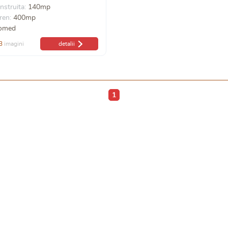
nstruita:
140mp
ren:
400mp
iomed
3
imagini
detalii
1