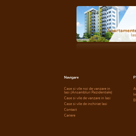
Apartament
Ias
Navigare
P
Case si vile noi de vanzare in
A
Iasi
(Ansambluri Rezidentiale)
I
Case si vile de vanzare in Iasi
B
Case si vile de inchiriat Iasi
Contact
Cariere