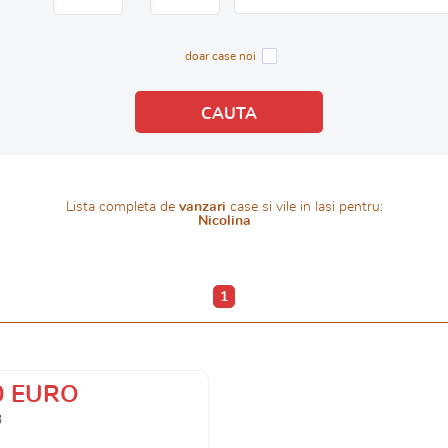
doar case noi
Lista completa de
vanzari
case si vile in Iasi pentru:
Nicolina
1
0 EURO
3