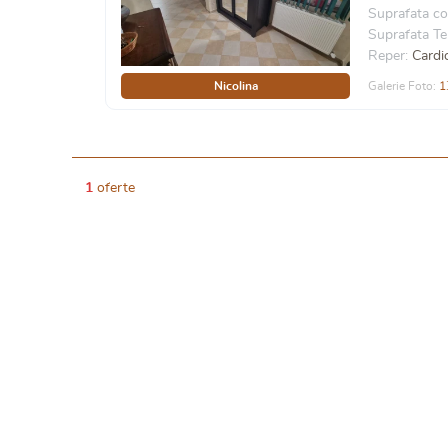
Suprafata co
Suprafata Te
Reper:
Card
Nicolina
Galerie Foto:
1
1
oferte