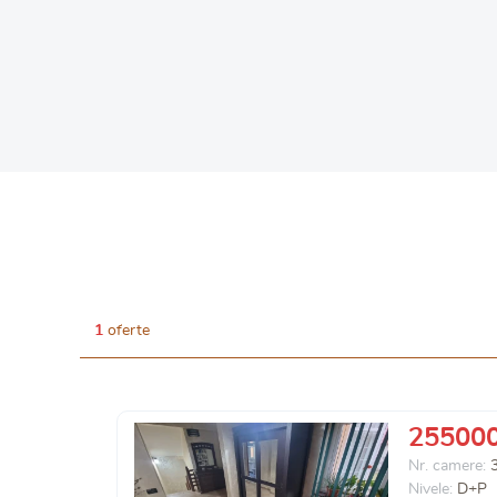
1
oferte
25500
Nr. camere:
Nivele:
D+P