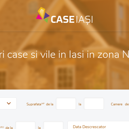
 case si vile in Iasi in zona 
Suprafata
MP
de la
la
Camere
de
Data Descrescator
URO
de la
la