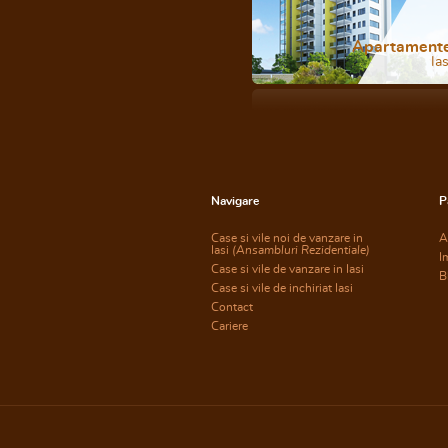
Apartament
Ias
Navigare
P
Case si vile noi de vanzare in
A
Iasi
(Ansambluri Rezidentiale)
I
Case si vile de vanzare in Iasi
B
Case si vile de inchiriat Iasi
Contact
Cariere