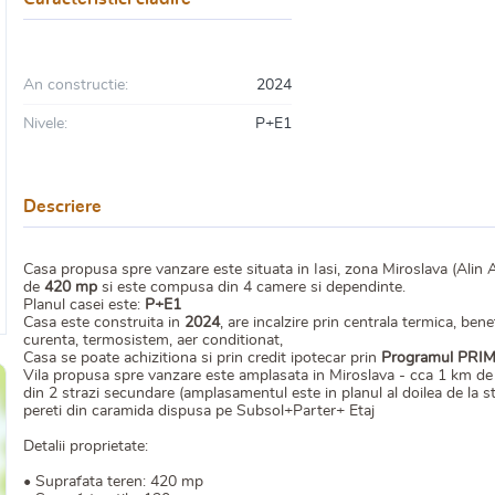
An constructie:
2024
Nivele:
P+E1
Descriere
Casa propusa spre vanzare este situata in Iasi, zona Miroslava (Alin 
de
420 mp
si este compusa din 4 camere si dependinte.
Planul casei este:
P+E1
Casa este construita in
2024
, are incalzire prin centrala termica, be
curenta, termosistem, aer conditionat,
Casa se poate achizitiona si prin credit ipotecar prin
Programul PRI
Vila propusa spre vanzare este amplasata in Miroslava - cca 1 km de P
din 2 strazi secundare (amplasamentul este in planul al doilea de la s
pereti din caramida dispusa pe Subsol+Parter+ Etaj
Detalii proprietate:
• Suprafata teren: 420 mp