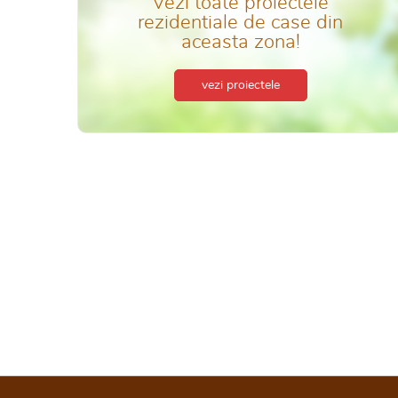
Vezi toate proiectele
rezidentiale de case din
aceasta zona!
vezi proiectele