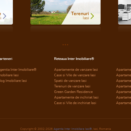
e
Terenuri
i
Iasi
arteneri
Reteaua Inter Imobiliare®
gentia Inter Imobiliare®
Apartamente de vanzare Iasi
Apartame
mobiliare Iasi
Case si Vile de vanzare Iasi
Apartame
log Imobiliare Iasi
Spatii de vanzare Iasi
Apartame
Terenuri de vanzare Iasi
Apartame
Green Garden Residence
Apartamen
Apartamente de inchiriat Iasi
Apartamen
Case si Vile de inchiriat Iasi
Apartamen
Copyright © 2002-2026
Agentia Inter Imobiliare Iasi®
, Iasi, Romania