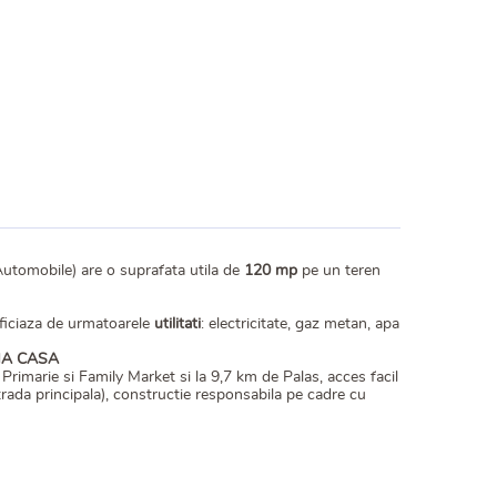
Automobile) are o suprafata utila de
120 mp
pe un teren
neficiaza de urmatoarele
utilitati
: electricitate, gaz metan, apa
MA CASA
rimarie si Family Market si la 9,7 km de Palas, acces facil
trada principala), constructie responsabila pe cadre cu