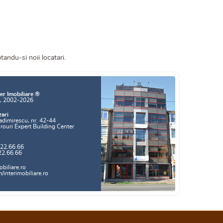
tandu-si noii locatari.
er Imobiliare ®
a, 2002-2026
zari
adimirescu, nr. 42-44
irouri Expert Building Center
.22.66.66
22.66.66
biliare.ro
interimobiliare.ro