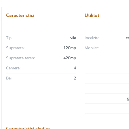
Caracteristici
Utilitati
Tip:
vila
Incalzire:
c
Suprafata:
120mp
Mobilat:
Suprafata teren:
420mp
Camere:
4
Bai
2
g
Caracteristici cladire