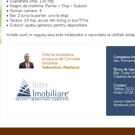
• Suprafata utila: 120 mp
• Regim de inaltime: Parter + Etaj + Subsol
• Numar camere: 4
• Bai: 2 (una la parter, una la etaj)
• Terasa: 14 mp, acces din living si buc?t?rie
• Subsol: spatiu generos pentru depozitare
Actele sunt in regula,casa este intabulata si racordata la utilitati astep
Oferta imobiliara
Compania Int
propusa de Consilier
Iasi, Romani
Imobiliar
Sebastian Abalasei
Birou de van
Bld. Tudor Vl
Cladirea de b
Contact
Tel/fax: 0232
Mobil: 0729.
www.interimo
facebook.com/