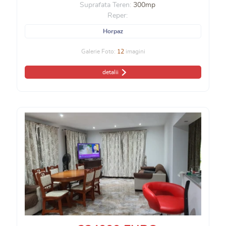
Suprafata Teren:
300mp
Reper:
Horpaz
Galerie Foto:
12
imagini
detalii