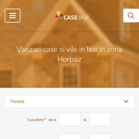
Vanzari case si vile in Iasi in zona
Horpaz
Horpaz
Suprafata
MP
de la
la