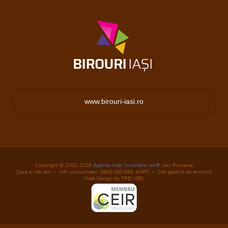
www.birouri-iasi.ro
Copyright © 2002-2026
Agentia Inter Imobiliare Iasi®
, Iasi, Romania
Case si vile Iasi
Info consumator: 0800.080.999,
ANPC
Site gazduit de ehost.ro
Web Design by TREI IDEI