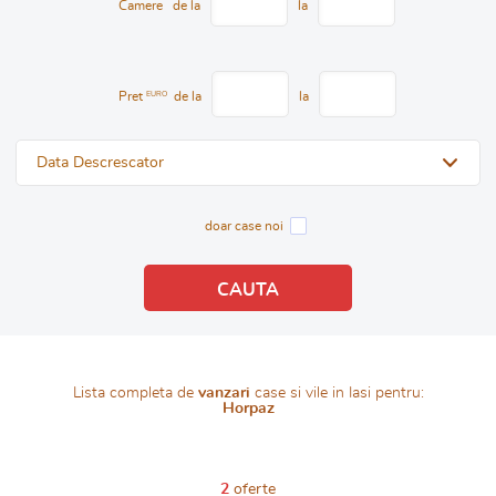
Camere
de la
la
Pret
EURO
de la
la
Data Descrescator
doar case noi
Lista completa de
vanzari
case si vile in Iasi pentru:
Horpaz
2
oferte