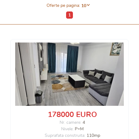
Oferte pe pagina:
10
1
178000 EURO
Nr. camere:
4
Nivele:
P+M
Suprafata construita:
110mp