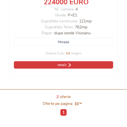
224000 EURO
Nr. camere:
4
Nivele:
P+E1
Suprafata construita:
121mp
Suprafata Teren:
762mp
Reper:
dupa serele Visoianu
Horpaz
Galerie Foto:
14
imagini
detalii
2
oferte
Oferte pe pagina:
10
1