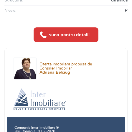
Structura:
caramida
Nivele:
P
suna pentru detalii
Oferta imobiliara propusa de
Consilier Imobiliar
Adriana Belciug
Compania Inter Imobiliare ®
Iasi, Romania, 2002-2026