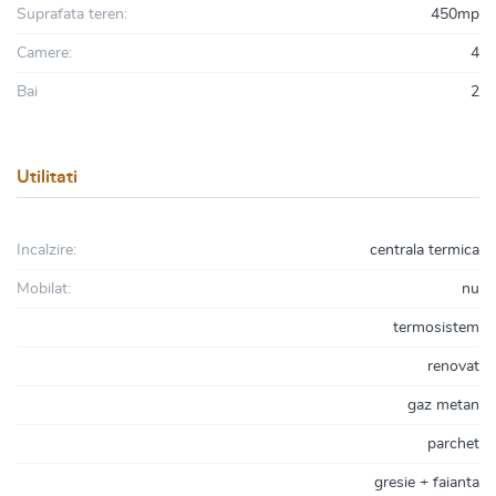
Suprafata teren:
450mp
Camere:
4
Bai
2
Utilitati
Incalzire:
centrala termica
Mobilat:
nu
termosistem
renovat
gaz metan
parchet
gresie + faianta