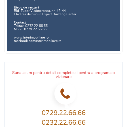
Birou de vanzari
Bld. Tudor Vladimirescu, nr. 42-44
Cladirea de birouri Expert Building Center
Contact
Tel/fax: 0232.22.66.66
Mobil: 0729.22.66.66
www.interimobiliare.ro
facebook.com/interimobiliare.ro
Suna acum pentru detalii complete si pentru a programa o
vizionare
0729.22.66.66
0232.22.66.66