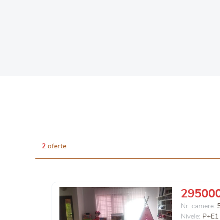
2
oferte
29500
Nr. camere:
Nivele:
P+E1