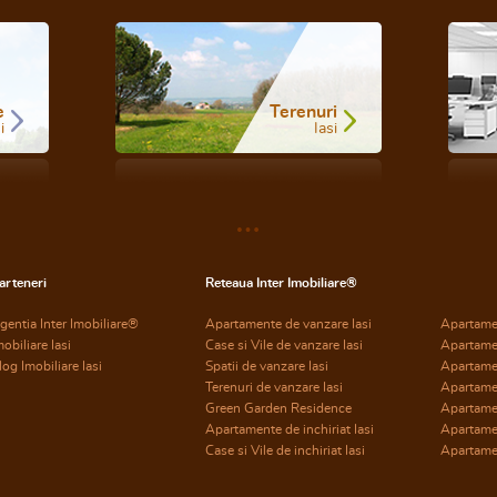
e
Terenuri
i
Iasi
arteneri
Reteaua Inter Imobiliare®
gentia Inter Imobiliare®
Apartamente de vanzare Iasi
Apartame
mobiliare Iasi
Case si Vile de vanzare Iasi
Apartame
log Imobiliare Iasi
Spatii de vanzare Iasi
Apartame
Terenuri de vanzare Iasi
Apartame
Green Garden Residence
Apartamen
Apartamente de inchiriat Iasi
Apartamen
Case si Vile de inchiriat Iasi
Apartamen