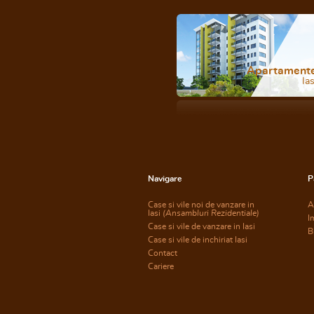
Apartament
Ias
Navigare
P
Case si vile noi de vanzare in
A
Iasi
(Ansambluri Rezidentiale)
I
Case si vile de vanzare in Iasi
B
Case si vile de inchiriat Iasi
Contact
Cariere