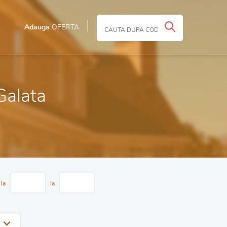
Adauga
OFERTA
 Galata
 la
la