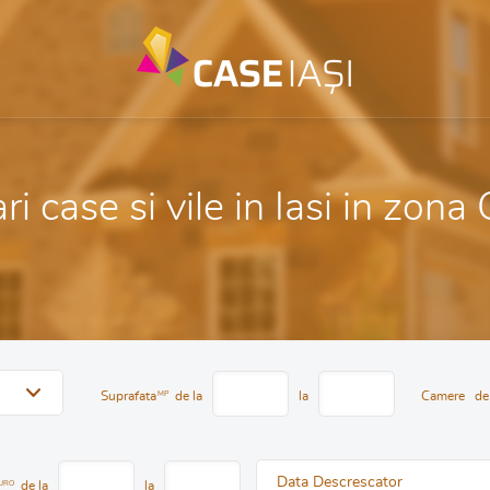
i case si vile in Iasi in zona
Suprafata
MP
de la
la
Camere
de
Data Descrescator
URO
de la
la