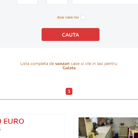
doar case noi
Lista completa de
vanzari
case si vile in Iasi pentru:
Galata
1
0 EURO
5