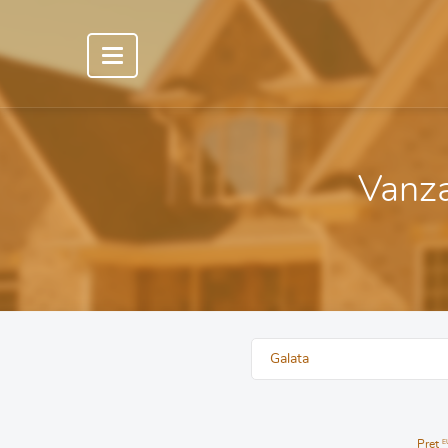
Vanzar
Galata
Pret
E