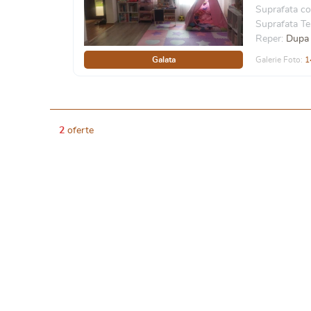
Suprafata co
Suprafata Te
Reper:
Dupa 
Galata
Galerie Foto:
1
2
oferte