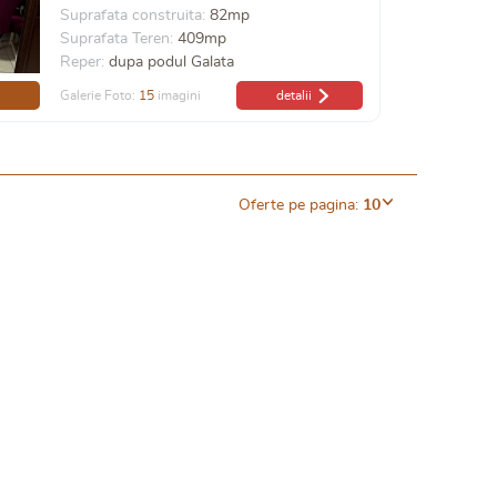
Suprafata construita:
82mp
Suprafata Teren:
409mp
Reper:
dupa podul Galata
Galerie Foto:
15
imagini
detalii
Oferte pe pagina:
10