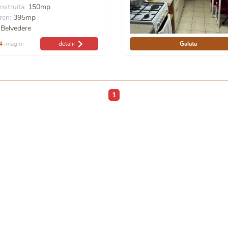
nstruita:
150mp
ren:
395mp
Belvedere
4
imagini
detalii
Galata
1