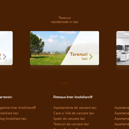
Terenuri
rezidentiale in Iasi
e
Terenuri
i
Iasi
arteneri
Reteaua Inter Imobiliare®
gentia Inter Imobiliare®
Apartamente de vanzare Iasi
Apartame
mobiliare Iasi
Case si Vile de vanzare Iasi
Apartame
log Imobiliare Iasi
Spatii de vanzare Iasi
Apartame
Terenuri de vanzare Iasi
Apartame