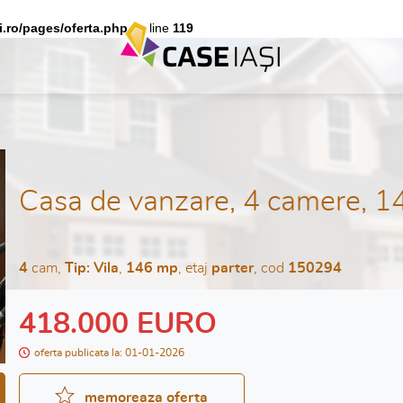
i.ro/pages/oferta.php
on line
119
Casa de vanzare, 4 camere, 1
4
cam,
Tip: Vila
,
146 mp
, etaj
parter
, cod
150294
418.000 EURO
oferta publicata la: 01-01-2026
memoreaza oferta