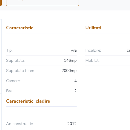
Caracteristici
Utilitati
Tip:
vila
Incalzire:
c
Suprafata:
146mp
Mobilat:
Suprafata teren:
2000mp
Camere:
4
Bai
2
Caracteristici cladire
An constructie:
2012