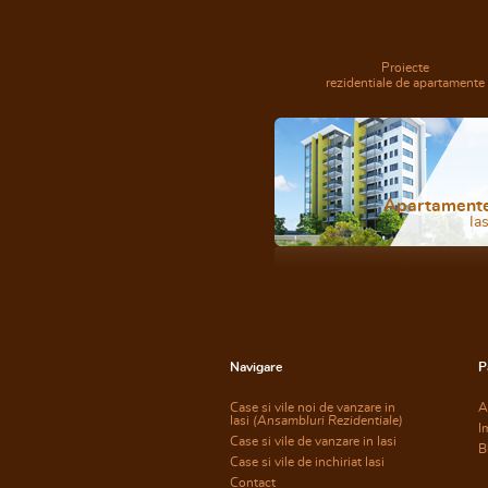
Proiecte
rezidentiale de apartamente
Apartament
Ias
Navigare
P
Case si vile noi de vanzare in
A
Iasi
(Ansambluri Rezidentiale)
I
Case si vile de vanzare in Iasi
B
Case si vile de inchiriat Iasi
Contact