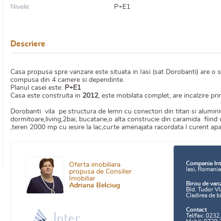
Nivele:
P+E1
Descriere
Casa propusa spre vanzare este situata in Iasi (sat Dorobanti) are o 
compusa din 4 camere si dependinte.
Planul casei este:
P+E1
Casa este construita in
2012
, este mobilata complet, are incalzire pri
Dorobanti vila pe structura de lemn cu conectori din titan si alumini
dormitoare,living,2bai, bucatarie,o alta construcie din caramida fii
,teren 2000 mp cu iesire la lac,curte amenajata racordata l curent apa
Compania Int
Oferta imobiliara
Iasi, Romani
propusa de Consilier
Imobiliar
Birou de van
Adriana Belciug
Bld. Tudor Vl
Cladirea de b
Contact
Tel/fax: 0232