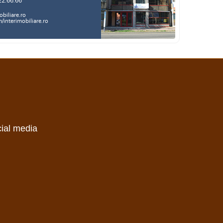
22.66.66
biliare.ro
interimobiliare.ro
cial media