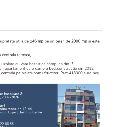
suprafata utila de
146 mp
pe un teren de
2000 mp
si este
n centrala termica,
u izolata cu vata bazalitica compusa din ;3
nd un apartament cu o camera beci,constructie din 2012
,centrala pe pieletii,pomii fructiferi Pret 418000 euro neg
er Imobiliare ®
a, 2002-2026
zari
adimirescu, nr. 42-44
irouri Expert Building Center
.22.66.66