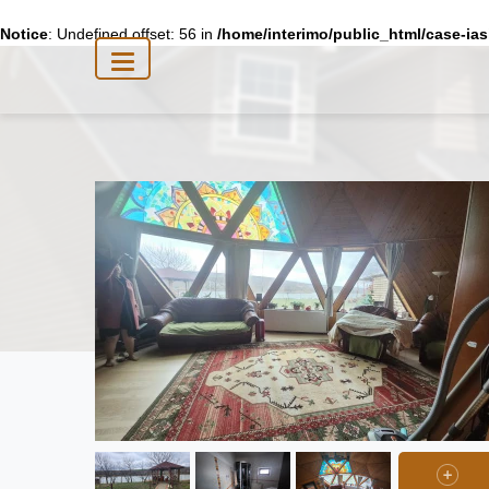
Notice
: Undefined offset: 56 in
/home/interimo/public_html/case-ias