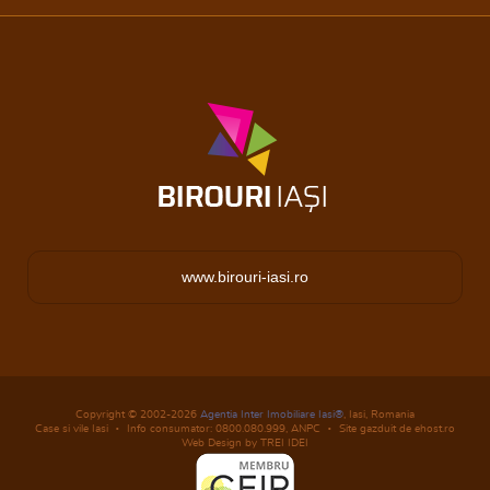
www.birouri-iasi.ro
Copyright © 2002-2026
Agentia Inter Imobiliare Iasi®
, Iasi, Romania
Case si vile Iasi
Info consumator: 0800.080.999,
ANPC
Site gazduit de ehost.ro
Web Design by TREI IDEI