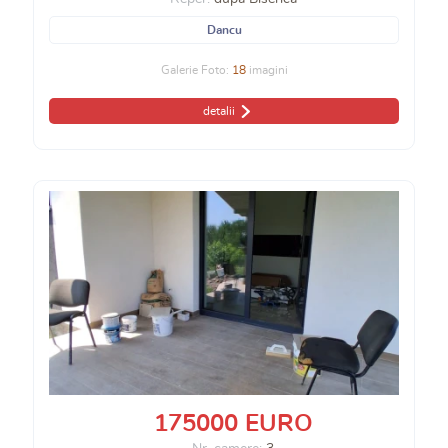
Dancu
Galerie Foto:
18
imagini
detalii
175000 EURO