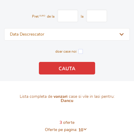
Pret
EURO
de la
la
Data Descrescator
doar case noi
Lista completa de
vanzari
case si vile in Iasi pentru:
Dancu
3
oferte
Oferte pe pagina:
10