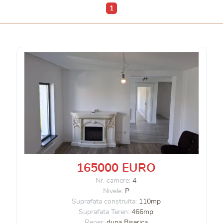
1
165000 EURO
Nr. camere:
4
Nivele:
P
Suprafata construita:
110mp
Suprafata Teren:
466mp
Reper:
dupa Biserica