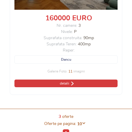
160000 EURO
Nr. camere:
3
Nivele:
P
Suprafata construita:
90mp
Suprafata Teren:
400mp
Reper:
Dancu
Galerie Foto:
11
imagini
detalii
3
oferte
Oferte pe pagina:
10