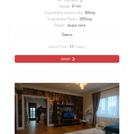
Nr. camere:
3
Nivele:
P+M
Suprafata construita:
88mp
Suprafata Teren:
385mp
Reper:
dupa sere
Dancu
Galerie Foto:
15
imagini
detalii