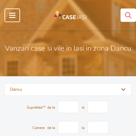
Vanzari case si vile in Iasi in zona Dancu
Dancu
Suprafata
MP
de la
la
Camere
de la
la