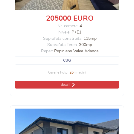
205000 EURO
Nr. camere:
4
Nivele:
P+E1
Suprafata construita:
115mp
Suprafata Teren:
300mp
Reper:
Pepinierei Valea Adanca
CUG
Galerie Foto:
26
imagini
detalii