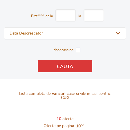
Pret
EURO
de la
la
Data Descrescator
doar case noi
Lista completa de
vanzari
case si vile in Iasi pentru:
CUG
10
oferte
Oferte pe pagina:
10