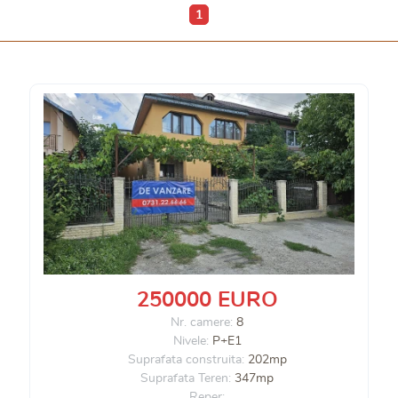
1
250000 EURO
Nr. camere:
8
Nivele:
P+E1
Suprafata construita:
202mp
Suprafata Teren:
347mp
Reper: