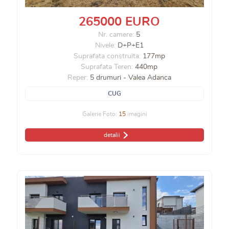
265000 EURO
Nr. camere:
5
Nivele:
D+P+E1
Suprafata construita:
177mp
Suprafata Teren:
440mp
Reper:
5 drumuri - Valea Adanca
CUG
Galerie Foto:
15
imagini
detalii