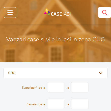
Vanzari case si vile in Iasi in zona CUG
CUG
Suprafata
MP
de la
la
Camere
de la
la