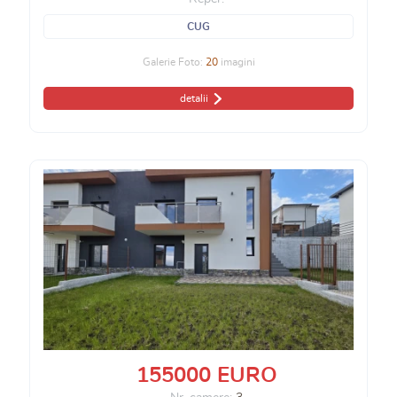
CUG
Galerie Foto:
20
imagini
detalii
155000 EURO