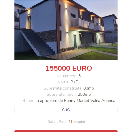
155000 EURO
Nr. camere:
3
Nivele:
P+E1
Suprafata construita:
80mp
Suprafata Teren:
250mp
Reper:
In apropiere de Penny Market Valea Adanca
CUG
Galerie Foto:
21
imagini