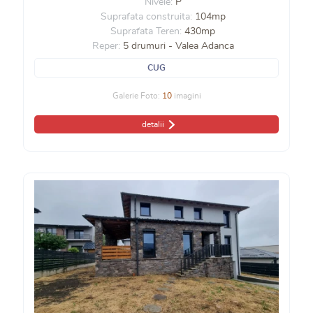
Nivele:
P
Suprafata construita:
104mp
Suprafata Teren:
430mp
Reper:
5 drumuri - Valea Adanca
CUG
Galerie Foto:
10
imagini
detalii