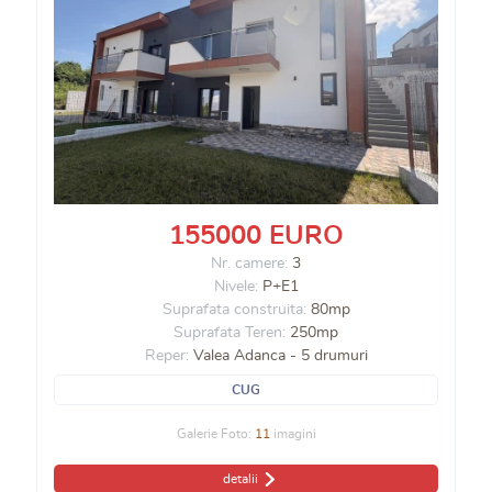
155000 EURO
Nr. camere:
3
Nivele:
P+E1
Suprafata construita:
80mp
Suprafata Teren:
250mp
Reper:
Valea Adanca - 5 drumuri
CUG
Galerie Foto:
11
imagini
detalii