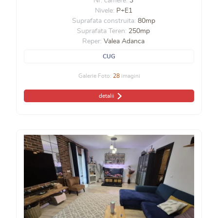
Nr. camere:
3
Nivele:
P+E1
Suprafata construita:
80mp
Suprafata Teren:
250mp
Reper:
Valea Adanca
CUG
Galerie Foto:
28
imagini
detalii