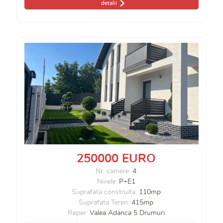
detalii
250000 EURO
Nr. camere:
4
Nivele:
P+E1
Suprafata construita:
110mp
Suprafata Teren:
415mp
Reper:
Valea Adanca 5 Drumuri