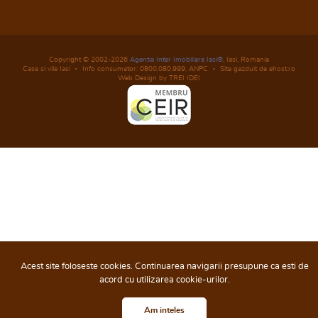
Copyright © 2002-2026
Agentia Inter Imobiliare Iasi®
, Iasi, Romania
Case si vile Iasi
Info consumator: 0800.080.999,
ANPC
Site gazduit de ehost.ro
Web Design by TREI IDEI
Acest site foloseste cookies. Continuarea navigarii presupune ca esti de
acord cu utilizarea cookie-urilor.
Am inteles