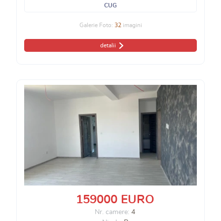
CUG
Galerie Foto:
32
imagini
detalii
159000 EURO
Nr. camere:
4