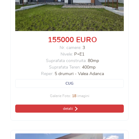
155000 EURO
Nr. camere:
3
Nivele:
P+E1
Suprafata construita:
80mp
Suprafata Teren:
400mp
Reper:
5 drumuri - Valea Adanca
CUG
Galerie Foto:
18
imagini
detalii