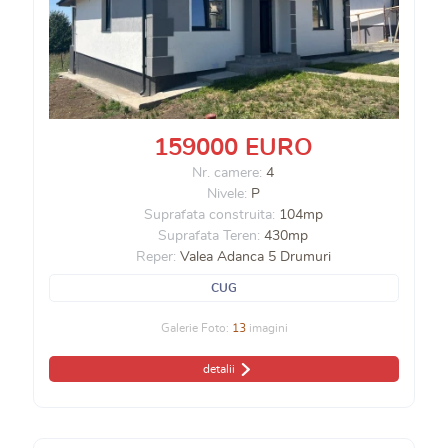
159000 EURO
Nr. camere:
4
Nivele:
P
Suprafata construita:
104mp
Suprafata Teren:
430mp
Reper:
Valea Adanca 5 Drumuri
CUG
Galerie Foto:
13
imagini
detalii