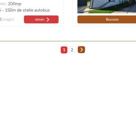
ren:
200mp
i - 150m de statie autobuz
5
imagini
detalii
Bucium
1
2