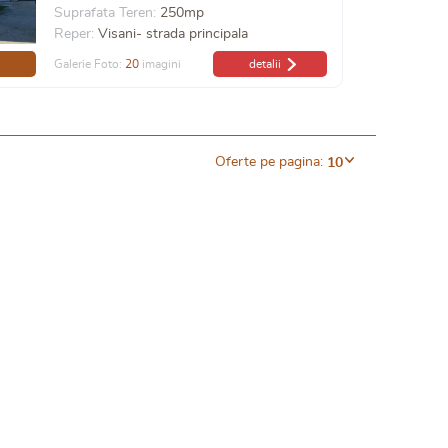
Suprafata Teren:
250mp
Reper:
Visani- strada principala
Galerie Foto:
20
imagini
detalii
Oferte pe pagina:
10