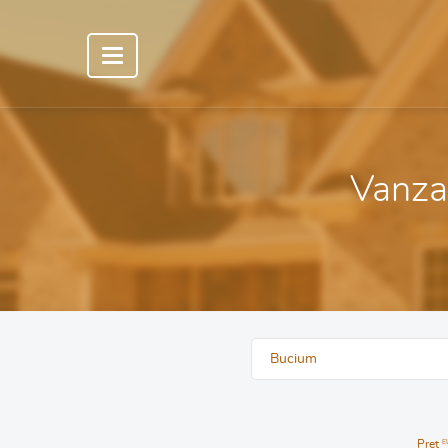
Vanzar
Bucium
Pret
E