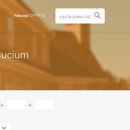
Adauga
OFERTA
 Bucium
 la
la