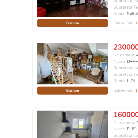
Suprafata co
Suprafata Te
Reper:
Spita
Bucium
Galerie Foto:
1
23000
Nr. camere:
Nivele:
D+P+
Suprafata co
Suprafata Te
Reper:
LIDL
Bucium
Galerie Foto:
1
16000
Nr. camere:
Nivele:
P+E1
Suprafata co