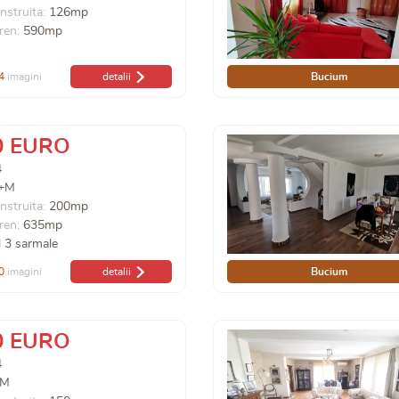
nstruita:
126mp
ren:
590mp
4
imagini
detalii
Bucium
0 EURO
4
+M
nstruita:
200mp
ren:
635mp
 3 sarmale
0
imagini
detalii
Bucium
0 EURO
4
+M