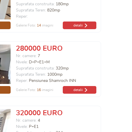
Suprafata construita:
180mp
Suprafata Teren:
820mp
Reper:
Galerie Foto:
14
imagini
detalii
280000 EURO
Nr. camere:
7
Nivele:
D+P+E1+M
Suprafata construita:
320mp
Suprafata Teren:
1000mp
Reper:
Pensiunea Shamroch INN
Galerie Foto:
16
imagini
detalii
320000 EURO
Nr. camere:
4
Nivele:
P+E1