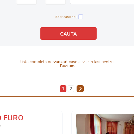
doar case noi
Lista completa de
vanzari
case si vile in Iasi pentru:
Bucium
1
2
0 EURO
5