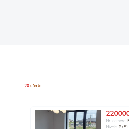
20
oferte
22000
Nr. camere:
Nivele:
P+E1