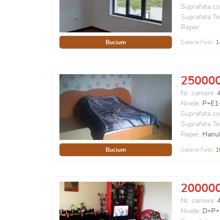
Suprafata co
Suprafata Te
Reper:
Bucium
Galerie Foto:
1
25000
Nr. camere:
Nivele:
P+E1
Suprafata co
Suprafata Te
Reper:
Hanul
Bucium
Galerie Foto:
1
20000
Nr. camere:
Nivele:
D+P