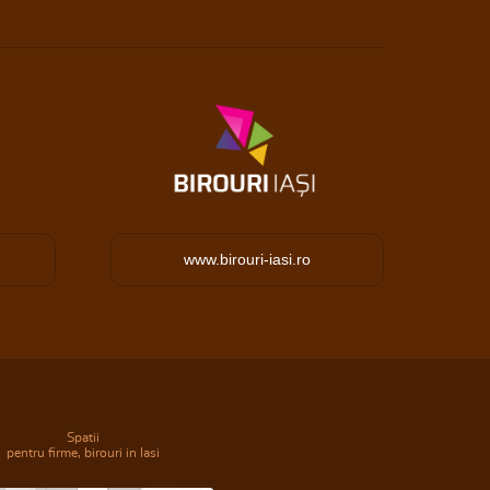
www.birouri-iasi.ro
Spatii
pentru firme, birouri in Iasi