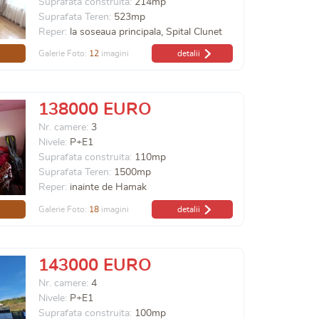
Suprafata construita:
214mp
Suprafata Teren:
523mp
Reper:
la soseaua principala, Spital Clunet
Galerie Foto:
12
imagini
detalii
138000 EURO
Nr. camere:
3
Nivele:
P+E1
Suprafata construita:
110mp
Suprafata Teren:
1500mp
Reper:
inainte de Hamak
Galerie Foto:
18
imagini
detalii
143000 EURO
Nr. camere:
4
Nivele:
P+E1
Suprafata construita:
100mp