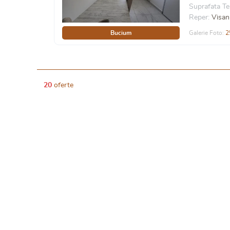
Suprafata Te
Reper:
Visan
Bucium
Galerie Foto:
2
20
oferte