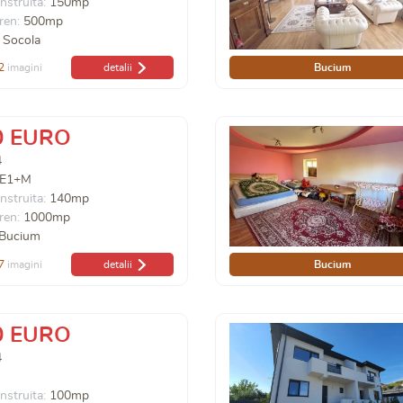
nstruita:
150mp
ren:
500mp
l Socola
2
imagini
detalii
Bucium
0 EURO
4
E1+M
nstruita:
140mp
ren:
1000mp
 Bucium
7
imagini
detalii
Bucium
0 EURO
4
nstruita:
100mp