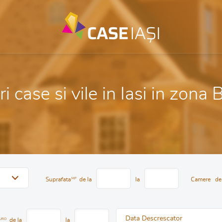
i case si vile in Iasi in zona
Suprafata
MP
de la
la
Camere
de
Data Descrescator
URO
de la
la